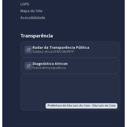
LGPD
Mapa do Site
Acessibilidade
Transparência
Radar da Transparência Pública
Sistema oficial ATRICON/PNTP
Diagnóstico Atricon
Índice de transparência
IntGest AI
AI
Assistente do Portal
Prefeitura de São Luis do Curu · São Luís do Curu
Olá. Pergunte sobre serviços, notícias, legislação, Diário Oficial,
licitações, estrutura ou transparência do município.