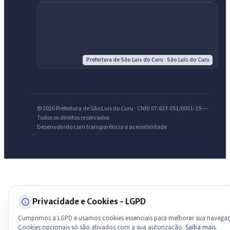
Olá. Pergunte sobre serviços, notícias, legislação, Diário Oficial,
licitações, estrutura ou transparência do município.
Licitações abertas
Carta de serviços
Diário Oficial
Prefeitura de São Luis do Curu · São Luís do Curu
© 2026 Prefeitura de São Luis do Curu · CNPJ 07.623.051/0001-19 —
Todos os direitos reservados
Desenvolvido com transparência e acessibilidade
Privacidade e Cookies - LGPD
Cumprimos a LGPD e usamos cookies essenciais para melhorar sua navega
Cookies opcionais só são ativados com a sua autorização.
Saiba mais
.