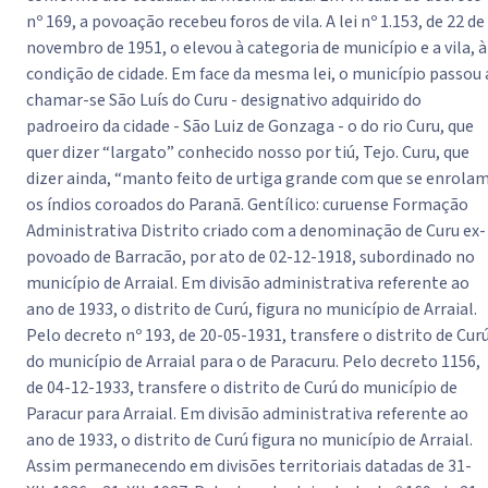
nº 169, a povoação recebeu foros de vila. A lei nº 1.153, de 22 de
novembro de 1951, o elevou à categoria de município e a vila, à
condição de cidade. Em face da mesma lei, o município passou 
chamar-se São Luís do Curu - designativo adquirido do
padroeiro da cidade - São Luiz de Gonzaga - o do rio Curu, que
quer dizer “largato” conhecido nosso por tiú, Tejo. Curu, que
dizer ainda, “manto feito de urtiga grande com que se enrola
os índios coroados do Paranã. Gentílico: curuense Formação
Administrativa Distrito criado com a denominação de Curu ex-
povoado de Barracão, por ato de 02-12-1918, subordinado no
município de Arraial. Em divisão administrativa referente ao
ano de 1933, o distrito de Curú, figura no município de Arraial.
Pelo decreto nº 193, de 20-05-1931, transfere o distrito de Cur
do município de Arraial para o de Paracuru. Pelo decreto 1156,
de 04-12-1933, transfere o distrito de Curú do município de
Paracur para Arraial. Em divisão administrativa referente ao
ano de 1933, o distrito de Curú figura no município de Arraial.
Assim permanecendo em divisões territoriais datadas de 31-