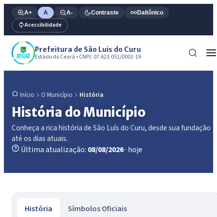
A+
A
A-
Contraste
Daltônico
Acessibilidade
Prefeitura de São Luis do Curu
Estado do Ceará • CNPJ: 07.623.051/0001-19
O Município
História
Início
História do Município
Conheça a rica história de São Luís do Curu, desde sua fundação
até os dias atuais.
Última atualização:
08/08/2026
· hoje
História
Símbolos Oficiais