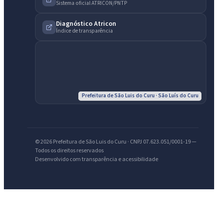
Sistema oficial ATRICON/PNTP
Diagnóstico Atricon
Índice de transparência
IntGest AI
AI
Assistente do Portal
Prefeitura de São Luis do Curu · São Luís do Curu
Olá. Pergunte sobre serviços, notícias, legislação, Diário Oficial,
licitações, estrutura ou transparência do município.
Licitações abertas
Carta de serviços
Diário Oficial
© 2026 Prefeitura de São Luis do Curu · CNPJ 07.623.051/0001-19 —
Todos os direitos reservados
Desenvolvido com transparência e acessibilidade