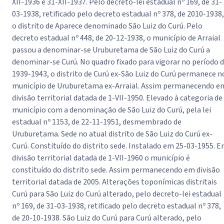
XII-1936 e 31-XII-1937. Pelo decreto-lei estadual nº 169, de 31-
03-1938, retificado pelo decreto estadual nº 378, de 2010-1938,
o distrito de Aparece denominado São Luiz do Curú. Pelo
decreto estadual nº 448, de 20-12-1938, o município de Arraial
passou a denominar-se Uruburetama de São Luiz do Curú a
denominar-se Curú. No quadro fixado para vigorar no período 
1939-1943, o distrito de Curú ex-São Luiz do Curú permanece n
município de Uruburetama ex-Arraial. Assim permanecendo e
divisão territorial datada de 1-VII-1950. Elevado à categoria de
município com a denominação de São Luiz do Curú, pela lei
estadual nº 1153, de 22-11-1951, desmembrado de
Uruburetama. Sede no atual distrito de São Luiz do Curú ex-
Curú. Constituído do distrito sede. Instalado em 25-03-1955. 
divisão territorial datada de 1-VII-1960 o município é
constituído do distrito sede. Assim permanecendo em divisão
territorial datada de 2005. Alterações toponímicas distritais
Curú para São Luiz do Curú alterado, pelo decreto-lei estadual
nº 169, de 31-03-1938, retificado pelo decreto estadual nº 378,
de 20-10-1938. São Luiz do Curú para Curú alterado, pelo