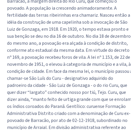
Barracão, à margem direita do Rio Curu, que começou o
povoado. A população ia crescendo animadoramente. A
fertilidade das terras ribeirinhas era chamariz. Nasceu então a
idéia da construção de uma capelinha sob a invocação de São
Luiz de Gonzaga, em 1918. Em 1920, o tempo estava pronto e
sua benção se deu no dia 16 de outubro. No dia 18 de dezembro
do mesmo ano, a povoação era alçada à condição de distrito,
conforme ato estadual da mesma data. Em virtude do decreto
nº 169, a povoação recebeu foros de vila. A lei nº 1.153, de 22 de
novembro de 1951, o elevou à categoria de município e a vila, à
condição de cidade. Em face da mesma lei, o município passou 
chamar-se São Luís do Curu - designativo adquirido do
padroeiro da cidade - São Luiz de Gonzaga - o do rio Curu, que
quer dizer “largato” conhecido nosso por tiú, Tejo. Curu, que
dizer ainda, “manto feito de urtiga grande com que se enrola
os índios coroados do Paranã. Gentílico: curuense Formação
Administrativa Distrito criado com a denominação de Curu ex-
povoado de Barracão, por ato de 02-12-1918, subordinado no
município de Arraial. Em divisão administrativa referente ao