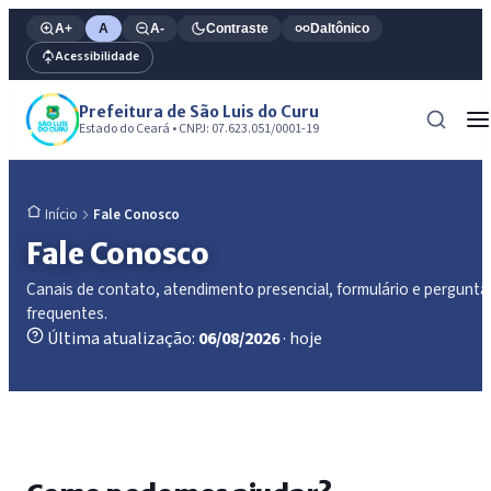
A+
A
A-
Contraste
Daltônico
Acessibilidade
Prefeitura de São Luis do Curu
Estado do Ceará • CNPJ: 07.623.051/0001-19
Fale Conosco
Início
Fale Conosco
Canais de contato, atendimento presencial, formulário e pergunta
frequentes.
Última atualização:
06/08/2026
· hoje