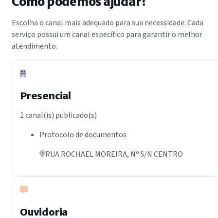
Como podemos ajudar?
Ir para formulário
Ir para consulta de protocolo
Escolha o canal mais adequado para sua necessidade. Cada
Ir para locais
serviço possui um canal específico para garantir o melhor
Ir para FAQ
atendimento.
Presencial
1 canal(is) publicado(s)
Protocolo de documentos
RUA ROCHAEL MOREIRA, Nº S/N CENTRO
Ouvidoria