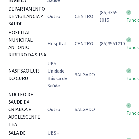
MAGELA
Saúde
DEPARTAMENTO
(85)3355-
DE VIGILANCIA A
Outro
CENTRO
1015
Funci
SAUDE
HOSPITAL
MUNICIPAL
Hospital
CENTRO
(85)3551210
ANTONIO
Funci
RIBEIRO DA SILVA
UBS -
NASF SAO LUIS
Unidade
SALGADO
—
DO CURU
Básica de
Funci
Saúde
NUCLEO DE
SAUDE DA
CRIANCA E
Outro
SALGADO
—
Funci
ADOLESCENTE
TEA
SALA DE
UBS -