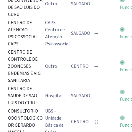
DE CONVIVENCIA
Outro
SALGADO
—
DE SAO LUIS DO
Funci
CURU
CENTRO DE
CAPS -
ATENCAO
Centro de
SALGADO
—
PSICOSSOCIAL
Atenção
Funci
CAPS
Psicossocial
CENTRO DE
CONTROLE DE
ZOONOSES
Outro
CENTRO
—
Funci
ENDEMIAS E VIG
SANITARIA
CENTRO DE
SAUDE DE SAO
Hospital
SALGADO
—
Funci
LUIS DO CURU
CONSULTORIO
UBS -
ODONTOLOGICO
Unidade
CENTRO
( )
DR GERARDO
Básica de
Funci