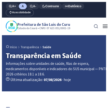
A+
A
A-
Contraste
Daltônico
Acessibilidade
Prefeitura de São Luis do Curu
Estado do Ceará • CNPJ: 07.623.051/0001-19
Transparência
Saúde
Início
Transparência em Saúde
Informações sobre unidades de saúde, filas de espera,
medicamentos disponíveis e indicadores do SUS municipal — PNTP
2026 critérios 18.1 a 18.6.
Última atualização:
07/08/2026
· hoje