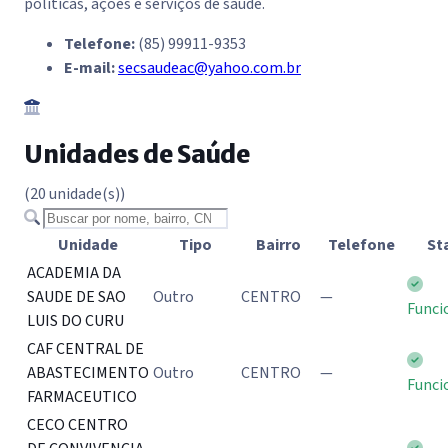
políticas, ações e serviços de saúde.
Telefone:
(85) 99911-9353
E-mail:
secsaudeac@yahoo.com.br
Unidades de Saúde
(20 unidade(s))
Buscar unidade
Unidade
Tipo
Bairro
Telefone
St
ACADEMIA DA
SAUDE DE SAO
Outro
CENTRO
—
Funci
LUIS DO CURU
CAF CENTRAL DE
ABASTECIMENTO
Outro
CENTRO
—
Funci
FARMACEUTICO
CECO CENTRO