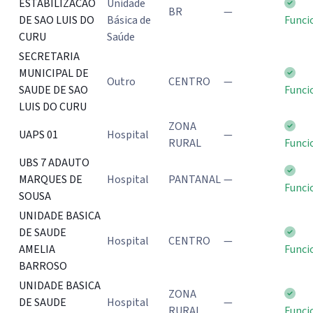
ESTABILIZACAO
Unidade
BR
—
DE SAO LUIS DO
Básica de
Funci
CURU
Saúde
SECRETARIA
MUNICIPAL DE
Outro
CENTRO
—
SAUDE DE SAO
Funci
LUIS DO CURU
ZONA
UAPS 01
Hospital
—
RURAL
Funci
UBS 7 ADAUTO
MARQUES DE
Hospital
PANTANAL
—
Funci
SOUSA
UNIDADE BASICA
DE SAUDE
Hospital
CENTRO
—
AMELIA
Funci
BARROSO
UNIDADE BASICA
ZONA
DE SAUDE
Hospital
—
RURAL
Funci