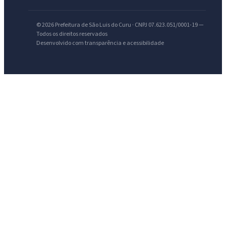
© 2026 Prefeitura de São Luis do Curu · CNPJ 07.623.051/0001-19 —
Todos os direitos reservados
Desenvolvido com transparência e acessibilidade