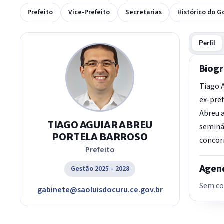
Prefeito
Vice-Prefeito
Secretarias
Histórico do G
Perfil
Biogr
Tiago A
ex-pref
Abreu 
TIAGO AGUIAR ABREU
seminár
PORTELA BARROSO
concorr
Prefeito
Agend
Gestão 2025 – 2028
Sem co
gabinete@saoluisdocuru.ce.gov.br