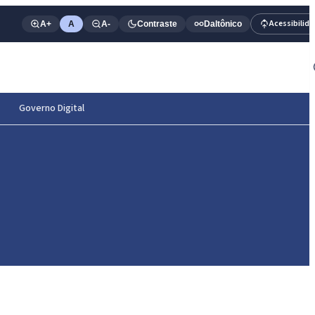
Acessibilid
A+
A
A-
Contraste
Daltônico
Governo Digital