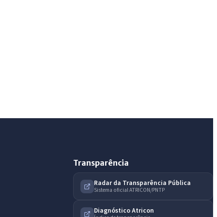
Olá. Pergunte sobre serviços, notícias, legislação,
Diário Oficial, licitações, estrutura ou transparência
do município.
Licitações abertas
Carta de serviços
Diário Oficial
Transparência
Radar da Transparência Pública
Sistema oficial ATRICON/PNTP
Diagnóstico Atricon