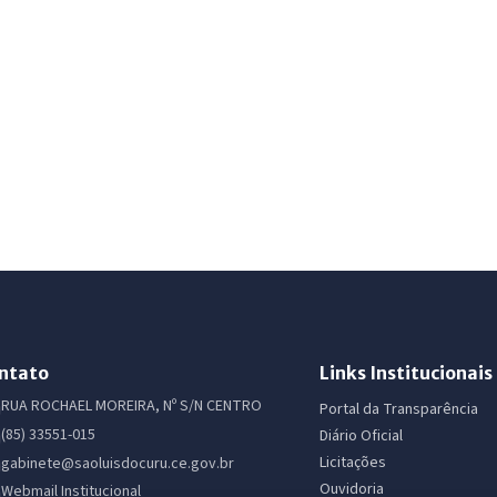
ntato
Links Institucionais
RUA ROCHAEL MOREIRA, Nº S/N CENTRO
Portal da Transparência
(85) 33551-015
Diário Oficial
Licitações
gabinete@saoluisdocuru.ce.gov.br
Ouvidoria
Webmail Institucional