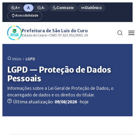
A+
A
A-
Contraste
Daltônico
Acessibilidade
Prefeitura de São Luis do Curu
Estado do Ceará • CNPJ: 07.623.051/0001-19
LGPD
Início
LGPD — Proteção de Dados
Pessoais
Informações sobre a Lei Geral de Proteção de Dados, o
encarregado de dados e os direitos do titular.
Última atualização:
09/08/2026
· hoje