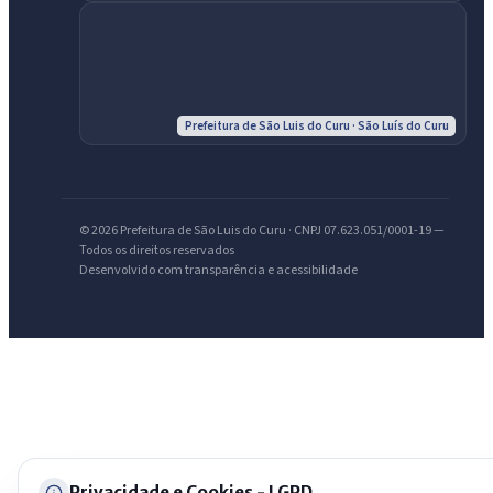
IntGest AI
AI
Assistente do Portal
Olá. Pergunte sobre serviços, notícias, legislação, Diário Oficial,
Prefeitura de São Luis do Curu · São Luís do Curu
licitações, estrutura ou transparência do município.
Licitações abertas
Carta de serviços
Diário Oficial
© 2026 Prefeitura de São Luis do Curu · CNPJ 07.623.051/0001-19 —
Todos os direitos reservados
Desenvolvido com transparência e acessibilidade
Privacidade e Cookies - LGPD