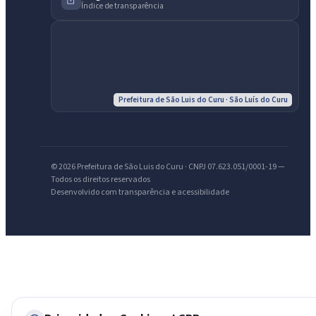
Índice de transparência
IntGest AI
AI
Assistente do Portal
Olá. Pergunte sobre serviços, notícias, legislação, Diário Oficial,
licitações, estrutura ou transparência do município.
Prefeitura de São Luis do Curu · São Luís do Curu
Licitações abertas
Carta de serviços
Diário Oficial
© 2026 Prefeitura de São Luis do Curu · CNPJ 07.623.051/0001-19 —
Todos os direitos reservados
Desenvolvido com transparência e acessibilidade