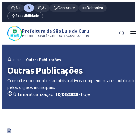
A+
A
A-
Contraste
Daltônico
Acessibilidade
Prefeitura de São Luis do Curu
Estado do Ceará • CNPJ: 07.623.051/0001-19
Outras Publicações
Início
Outras Publicações
Consulte documentos administrativos complementares publicado
pelos orgãos municipais.
Última atualização:
10/08/2026
· hoje