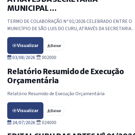
MUNICIPAL …
TERMO DE COLABORAÇÃO Nº 01/2026 CELEBRADO ENTRE O
MUNICÍPIO DE SÃO LUIS DO CURU, ATRAVÉS DA SECRETARIA
MUNICIPAL DE CULTURA E TURISMO. E A ORGANIZAÇÃO DA
SOCIEDADE CIVIL ABAIXO DESIGNADA.
Visualizar
Baixar
03/08/2026
002000
Relatório Resumido de Execução
Orçamentária
Relatório Resumido de Execução Orçamentária
Visualizar
Baixar
24/07/2026
024000