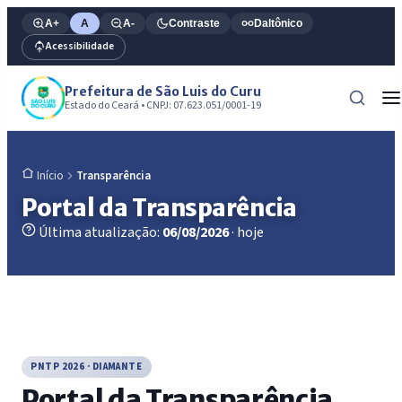
A+
A
A-
Contraste
Daltônico
Acessibilidade
Prefeitura de São Luis do Curu
Estado do Ceará • CNPJ: 07.623.051/0001-19
Transparência
Início
Portal da Transparência
Última atualização:
06/08/2026
· hoje
PNTP 2026 · DIAMANTE
Portal da Transparência