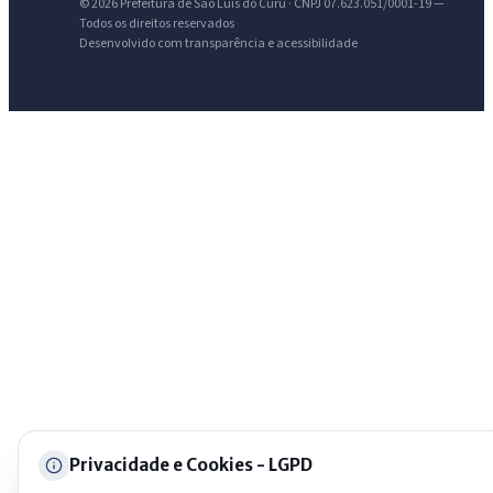
AI
© 2026 Prefeitura de São Luis do Curu · CNPJ 07.623.051/0001-19 —
Assistente do Portal
Todos os direitos reservados
Desenvolvido com transparência e acessibilidade
Olá. Pergunte sobre serviços, notícias, legislação, Diário Oficial,
licitações, estrutura ou transparência do município.
Licitações abertas
Carta de serviços
Diário Oficial
Privacidade e Cookies - LGPD