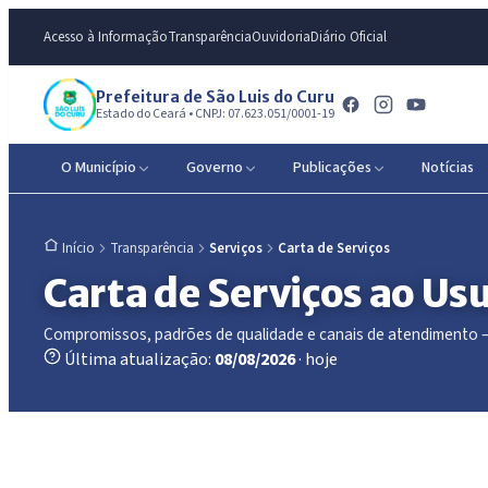
Acesso à Informação
Transparência
Ouvidoria
Diário Oficial
Prefeitura de São Luis do Curu
Estado do Ceará • CNPJ: 07.623.051/0001-19
O Município
Governo
Publicações
Notícias
Transparência
Serviços
Carta de Serviços
Início
Carta de Serviços ao Us
Compromissos, padrões de qualidade e canais de atendimento — 
Última atualização:
08/08/2026
· hoje