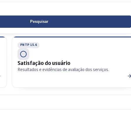
Pesquisar
PNTP 15.6
Satisfação do usuário
Resultados e evidências de avaliação dos serviços.
IntGest AI
AI
Assistente do Portal