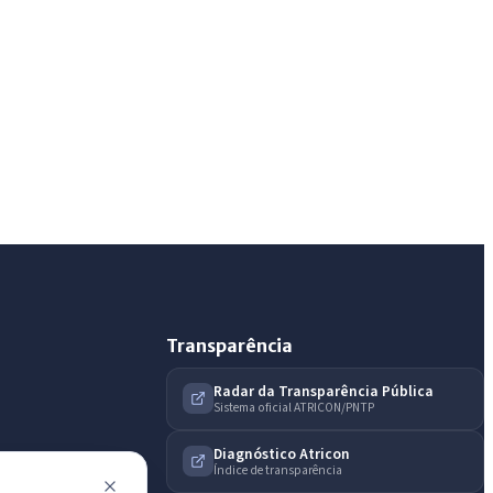
Olá. Pergunte sobre serviços, notícias, legislação,
Diário Oficial, licitações, estrutura ou transparência
do município.
Licitações abertas
Carta de serviços
Diário Oficial
Transparência
Radar da Transparência Pública
Sistema oficial ATRICON/PNTP
Diagnóstico Atricon
Índice de transparência