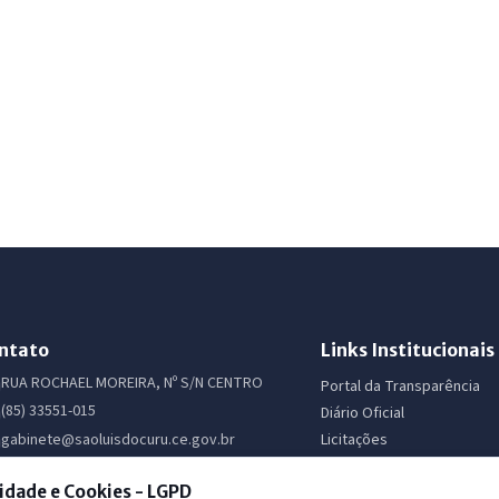
ntato
Links Institucionais
RUA ROCHAEL MOREIRA, Nº S/N CENTRO
Portal da Transparência
(85) 33551-015
Diário Oficial
Licitações
gabinete@saoluisdocuru.ce.gov.br
Ouvidoria
Webmail Institucional
idade e Cookies - LGPD
e-SIC