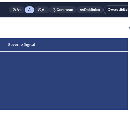
Acessibilid
A+
A
A-
Contraste
Daltônico
Governo Digital