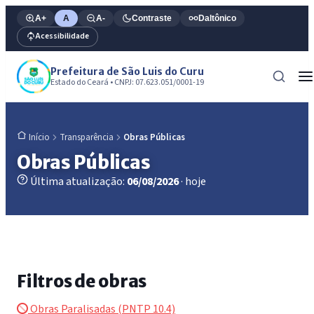
A+
A
A-
Contraste
Daltônico
Acessibilidade
Prefeitura de São Luis do Curu
Estado do Ceará • CNPJ: 07.623.051/0001-19
Transparência
Obras Públicas
Início
Obras Públicas
Última atualização:
06/08/2026
· hoje
Filtros de obras
Obras Paralisadas (PNTP 10.4)