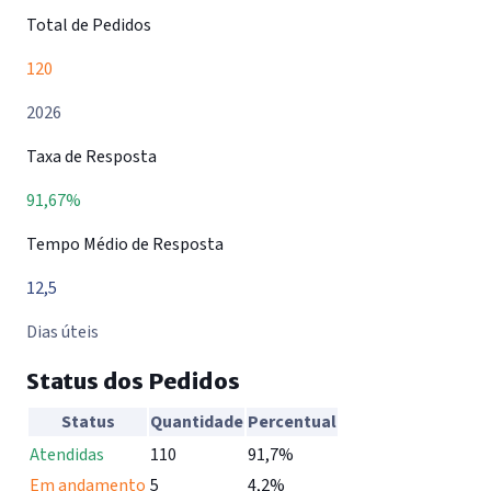
Total de Pedidos
120
2026
Taxa de Resposta
91,67%
Tempo Médio de Resposta
12,5
Dias úteis
Status dos Pedidos
Status
Quantidade
Percentual
Status dos pedidos de informação do SIC
Atendidas
110
91,7%
Em andamento
5
4,2%