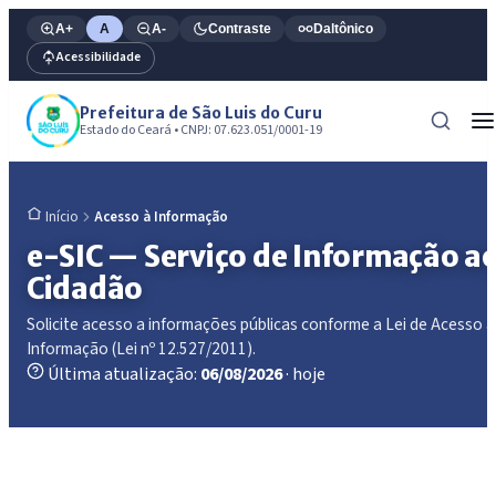
A+
A
A-
Contraste
Daltônico
Acessibilidade
Prefeitura de São Luis do Curu
Estado do Ceará • CNPJ: 07.623.051/0001-19
Acesso à Informação
Início
e-SIC — Serviço de Informação a
Cidadão
Solicite acesso a informações públicas conforme a Lei de Acesso à
Informação (Lei nº 12.527/2011).
Última atualização:
06/08/2026
· hoje