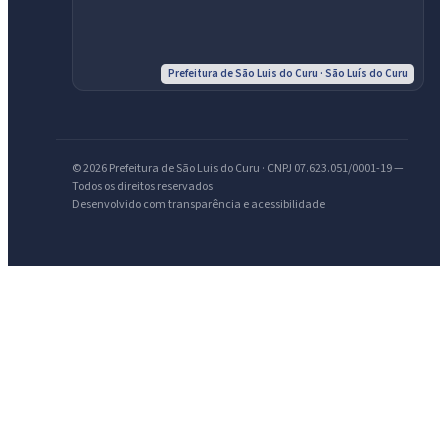
Prefeitura de São Luis do Curu · São Luís do Curu
© 2026 Prefeitura de São Luis do Curu · CNPJ 07.623.051/0001-19 —
Todos os direitos reservados
Desenvolvido com transparência e acessibilidade