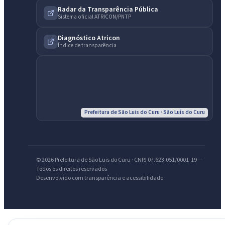
Radar da Transparência Pública
IntGest AI
Sistema oficial ATRICON/PNTP
AI
Assistente do Portal
Diagnóstico Atricon
Índice de transparência
Olá. Pergunte sobre serviços, notícias, legislação, Diário Oficial,
licitações, estrutura ou transparência do município.
Licitações abertas
Carta de serviços
Diário Oficial
Prefeitura de São Luis do Curu · São Luís do Curu
© 2026 Prefeitura de São Luis do Curu · CNPJ 07.623.051/0001-19 —
Todos os direitos reservados
Desenvolvido com transparência e acessibilidade