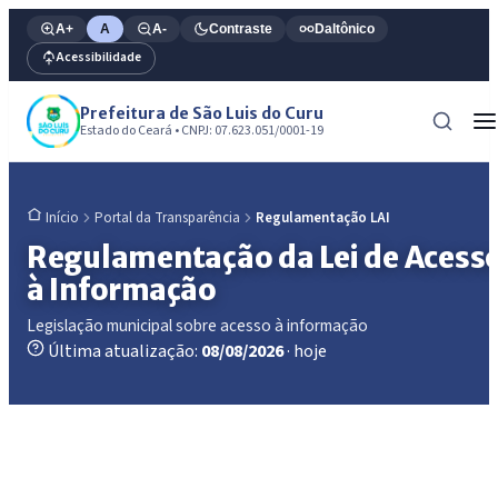
A+
A
A-
Contraste
Daltônico
Acessibilidade
Prefeitura de São Luis do Curu
Estado do Ceará • CNPJ: 07.623.051/0001-19
Portal da Transparência
Regulamentação LAI
Início
Regulamentação da Lei de Acess
à Informação
Legislação municipal sobre acesso à informação
Última atualização:
08/08/2026
· hoje