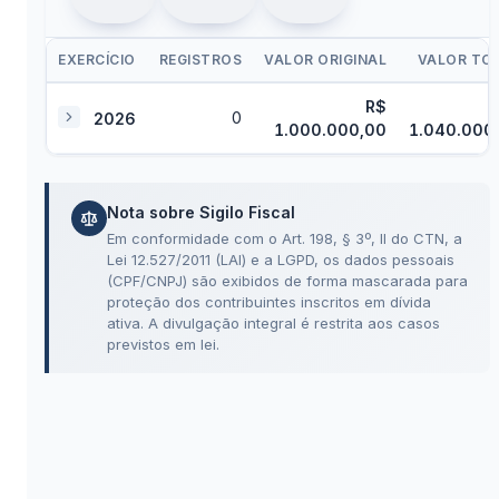
EXERCÍCIO
REGISTROS
VALOR ORIGINAL
VALOR TO
Tabela de relatório publicado de dívida ativa por exercício
R$
0
2026
1.000.000,00
1.040.000
Nota sobre Sigilo Fiscal
Em conformidade com o Art. 198, § 3º, II do CTN, a
Lei 12.527/2011 (LAI) e a LGPD, os dados pessoais
(CPF/CNPJ) são exibidos de forma mascarada para
proteção dos contribuintes inscritos em dívida
ativa. A divulgação integral é restrita aos casos
previstos em lei.