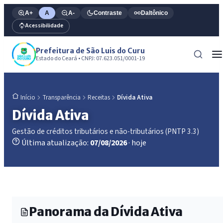
A+
A
A-
Contraste
Daltônico
Acessibilidade
Prefeitura de São Luis do Curu
Estado do Ceará • CNPJ: 07.623.051/0001-19
Transparência
Receitas
Dívida Ativa
Início
Dívida Ativa
Gestão de créditos tributários e não-tributários (PNTP 3.3)
Última atualização:
07/08/2026
· hoje
Panorama da Dívida Ativa