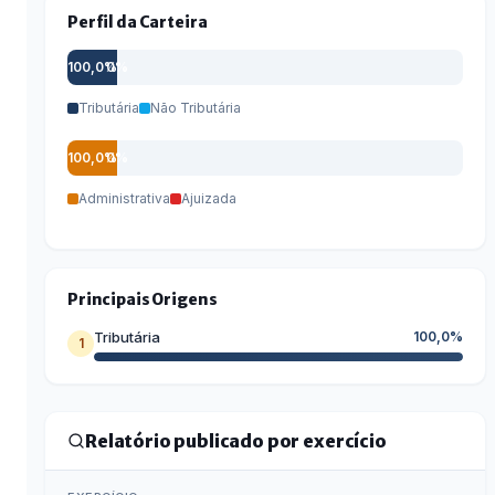
Perfil da Carteira
100,0%
0%
Tributária
Não Tributária
100,0%
0%
Administrativa
Ajuizada
Principais Origens
Tributária
100,0%
1
Relatório publicado por exercício