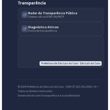
Transparência
Radar da Transparência Pública
Sistema oficial ATRICON/PNTP
Diagnóstico Atricon
Índice de transparência
IntGest AI
Prefeitura de São Luis do Curu · São Luís do Curu
AI
Assistente do Portal
Olá. Pergunte sobre serviços, notícias, legislação, Diário Oficial,
© 2026 Prefeitura de São Luis do Curu · CNPJ 07.623.051/0001-19 —
licitações, estrutura ou transparência do município.
Todos os direitos reservados
Desenvolvido com transparência e acessibilidade
Licitações abertas
Carta de serviços
Diário Oficial