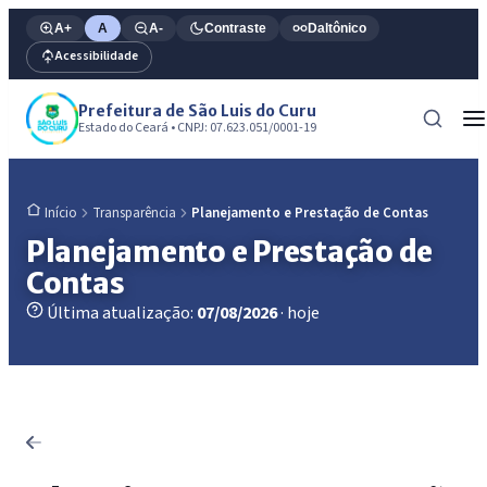
A+
A
A-
Contraste
Daltônico
Acessibilidade
Prefeitura de São Luis do Curu
Estado do Ceará • CNPJ: 07.623.051/0001-19
Transparência
Planejamento e Prestação de Contas
Início
Planejamento e Prestação de
Contas
Última atualização:
07/08/2026
· hoje