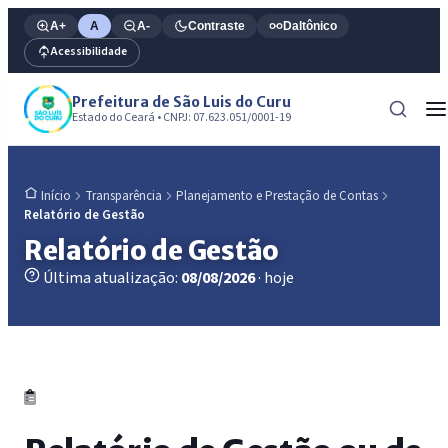
A+
A
A-
Contraste
Daltônico
Acessibilidade
Prefeitura de São Luis do Curu
Estado do Ceará • CNPJ: 07.623.051/0001-19
Transparência
Planejamento e Prestação de Contas
Início
Relatório de Gestão
Relatório de Gestão
Última atualização:
08/08/2026
· hoje