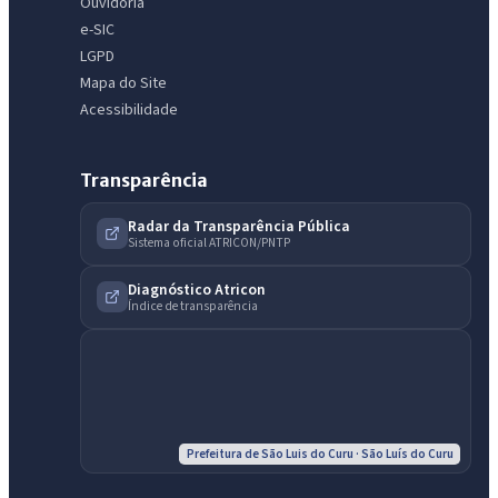
Ouvidoria
e-SIC
LGPD
Mapa do Site
Acessibilidade
IntGest AI
Transparência
AI
Assistente do Portal
Radar da Transparência Pública
Sistema oficial ATRICON/PNTP
Olá. Pergunte sobre serviços, notícias, legislação, Diário Oficial,
Diagnóstico Atricon
licitações, estrutura ou transparência do município.
Índice de transparência
Licitações abertas
Carta de serviços
Diário Oficial
Prefeitura de São Luis do Curu · São Luís do Curu