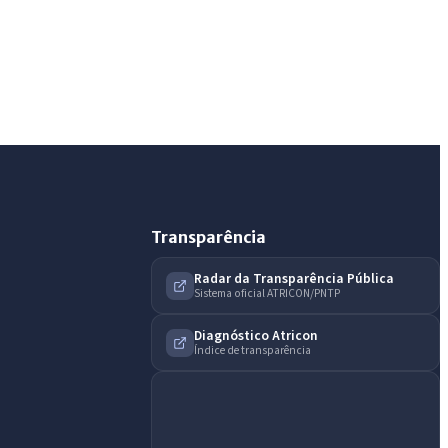
Assistente do Portal
Olá. Pergunte sobre serviços, notícias, legislação,
Diário Oficial, licitações, estrutura ou transparência
do município.
Licitações abertas
Carta de serviços
Diário Oficial
Transparência
Radar da Transparência Pública
Sistema oficial ATRICON/PNTP
Diagnóstico Atricon
Índice de transparência