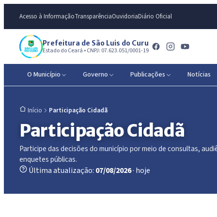
Acesso à Informação
Transparência
Ouvidoria
Diário Oficial
Prefeitura de São Luis do Curu
Estado do Ceará • CNPJ: 07.623.051/0001-19
O Município
Governo
Publicações
Notícias
Participação Cidadã
Início
Participação Cidadã
Participe das decisões do município por meio de consultas, audi
enquetes públicas.
Última atualização:
07/08/2026
· hoje