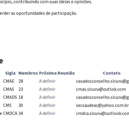
cípio, contribuindo com suas ideias e opiniões.
erder as oportunidades de participação.
e
Sigla
Membros
Próxima Reunião
Contato
CMAE
28
A definir
casadosconselho.slcuru@
CMAS
23
A definir
cmas.slcuru@outlok.com
CMADS
18
A definir
casadosconselho.slcuru@
CMS
30
A definir
secsaudeac@yahoo.com.br
te
CMDCA
34
A definir
cmdca.slcuru@outlook.co