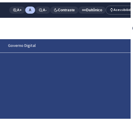
Acessibilid
A+
A
A-
Contraste
Daltônico
Governo Digital