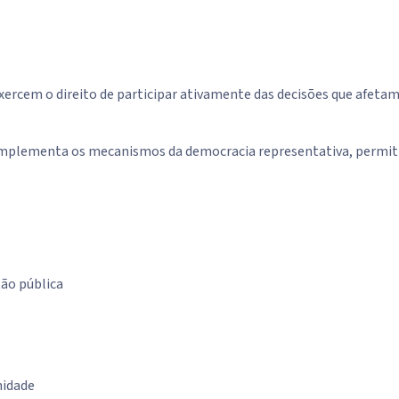
exercem o direito de participar ativamente das decisões que afeta
omplementa os mecanismos da democracia representativa, permitin
tão pública
nidade