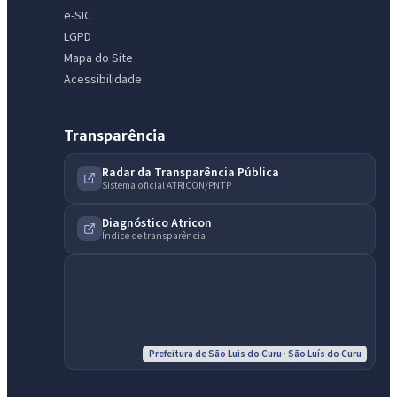
e-SIC
LGPD
Mapa do Site
Acessibilidade
Transparência
Radar da Transparência Pública
Sistema oficial ATRICON/PNTP
Diagnóstico Atricon
IntGest AI
Índice de transparência
AI
Assistente do Portal
Olá. Pergunte sobre serviços, notícias, legislação, Diário Oficial,
licitações, estrutura ou transparência do município.
Prefeitura de São Luis do Curu · São Luís do Curu
Licitações abertas
Carta de serviços
Diário Oficial