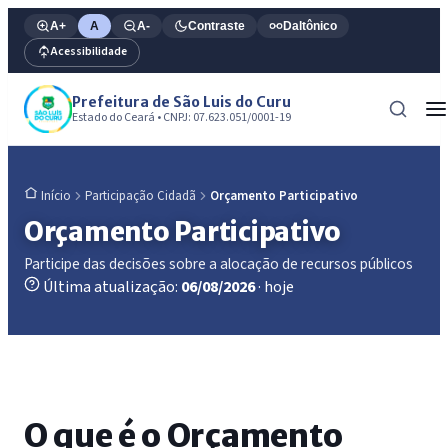
A+
A
A-
Contraste
Daltônico
Acessibilidade
Prefeitura de São Luis do Curu
Estado do Ceará • CNPJ: 07.623.051/0001-19
Participação Cidadã
Orçamento Participativo
Início
Orçamento Participativo
Participe das decisões sobre a alocação de recursos públicos
Última atualização:
06/08/2026
· hoje
O que é o Orçamento