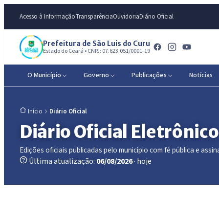
Acesso à Informação
Transparência
Ouvidoria
Diário Oficial
Prefeitura de São Luis do Curu
Estado do Ceará • CNPJ: 07.623.051/0001-19
O Município
Governo
Publicações
Notícias
Diário Oficial
Início
Diário Oficial Eletrônico
Edições oficiais publicadas pelo município com fé pública e assina
Última atualização:
06/08/2026
· hoje