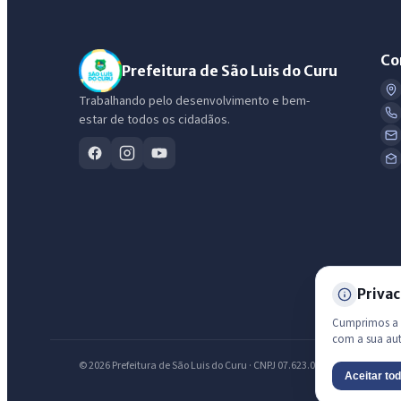
Co
Prefeitura de São Luis do Curu
Trabalhando pelo desenvolvimento e bem-
estar de todos os cidadãos.
Privac
Cumprimos a L
com a sua au
© 2026 Prefeitura de São Luis do Curu · CNPJ 07.623.051/0001-19 — Todos
Aceitar to