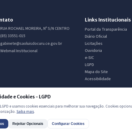
ntato
Links Institucionais
RUA ROCHAEL MOREIRA, Nº S/N CENTRO
Portal da Transparência
(85) 33551-015
Diário Oficial
Licitações
gabinete@saoluisdocuru.ce.gov.br
Ouvidoria
Webmail Institucional
e-SIC
LGPD
Mapa do Site
Acessibilidade
idade e Cookies - LGPD
GPD e usamos cookies essenciais para melhorar sua navegação. Cookies opciona
torização.
Saiba mais
.
 os direitos reservados
dos
Rejeitar Opcionais
Configurar Cookies