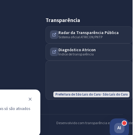
Diário Oficial
Transparência
Radar da Transparência Pública
Sistema oficial ATRICON/PNTP
Diagnóstico Atricon
Índice de transparência
Prefeitura de São Luis do Curu · São Luís do Curu
is só são ativados
Desenvolvido com transparência e acessibilidade
AI