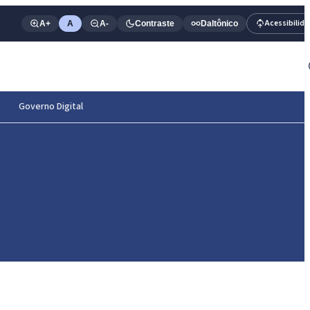
Acessibilid
A+
A
A-
Contraste
Daltônico
Governo Digital