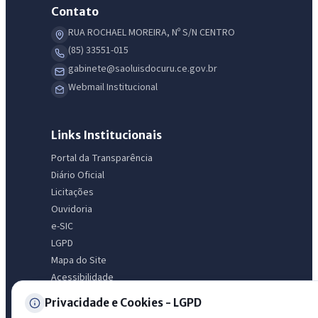
AI
Assistente do Portal
Contato
RUA ROCHAEL MOREIRA, Nº S/N CENTRO
(85) 33551-015
Olá. Pergunte sobre serviços, notícias, legislação, Diário Oficial,
gabinete@saoluisdocuru.ce.gov.br
licitações, estrutura ou transparência do município.
Webmail Institucional
Licitações abertas
Carta de serviços
Diário Oficial
Links Institucionais
Portal da Transparência
Diário Oficial
Licitações
Ouvidoria
e-SIC
LGPD
Mapa do Site
Acessibilidade
Privacidade e Cookies - LGPD