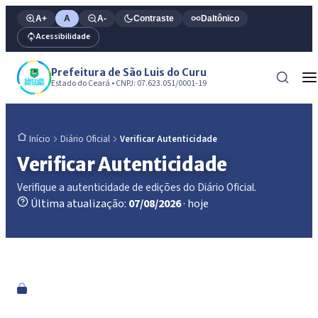
A+
A
A-
Contraste
Daltônico
Acessibilidade
Prefeitura de São Luis do Curu
Estado do Ceará • CNPJ: 07.623.051/0001-19
Diário Oficial
Verificar Autenticidade
Início
Verificar Autenticidade
Verifique a autenticidade de edições do Diário Oficial.
Última atualização:
07/08/2026
· hoje