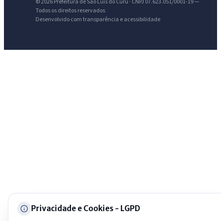
AI
© 2026 Prefeitura de São Luis do Curu · CNPJ 07.623.051/0001-19 —
Assistente do Portal
Todos os direitos reservados
Desenvolvido com transparência e acessibilidade
Olá. Pergunte sobre serviços, notícias, legislação, Diário Oficial,
licitações, estrutura ou transparência do município.
Licitações abertas
Carta de serviços
Diário Oficial
Privacidade e Cookies - LGPD