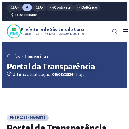
A+
A
A-
Contraste
Daltônico
Acessibilidade
Prefeitura de São Luis do Curu
Estado do Ceará • CNPJ: 07.623.051/0001-19
Transparência
Início
Portal da Transparência
Última atualização:
06/08/2026
· hoje
PNTP 2026 · DIAMANTE
Portal da Transparência