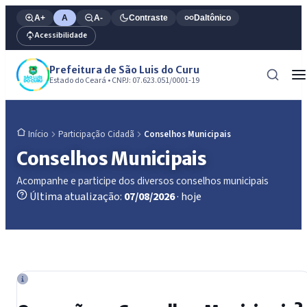
A+
A
A-
Contraste
Daltônico
Acessibilidade
Prefeitura de São Luis do Curu
Estado do Ceará • CNPJ: 07.623.051/0001-19
Participação Cidadã
Conselhos Municipais
Início
Conselhos Municipais
Acompanhe e participe dos diversos conselhos municipais
Última atualização:
07/08/2026
· hoje