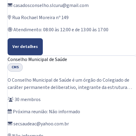
casadosconselho.slcuru@gmail.com
Rua Rochael Moreira nº 149
Atendimento: 08:00 às 12:00 e de 13:00 às 17:00
Ver detalhes
Conselho Municipal de Saúde
CMS
O Conselho Municipal de Saúde é um órgão do Colegiado de
caráter permanente deliberativo, integrante da estrutura
organizacional da Secretaria de Saúde do Município de São Luís
30 membros
do Curu-Ce, com atuação no âmbito municipal, tem caráter
permanente, deliberativo, normativo e fiscalizador das
Próxima reunião: Não informado
políticas, ações e serviços de saúde.
secsaudeac@yahoo.com.br