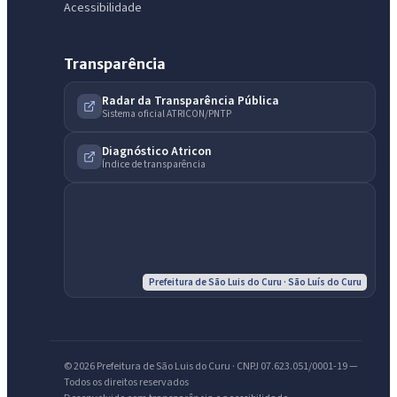
Acessibilidade
Transparência
Radar da Transparência Pública
Sistema oficial ATRICON/PNTP
Diagnóstico Atricon
Índice de transparência
IntGest AI
AI
Assistente do Portal
Prefeitura de São Luis do Curu · São Luís do Curu
Olá. Pergunte sobre serviços, notícias, legislação, Diário Oficial,
licitações, estrutura ou transparência do município.
© 2026 Prefeitura de São Luis do Curu · CNPJ 07.623.051/0001-19 —
Licitações abertas
Carta de serviços
Diário Oficial
Todos os direitos reservados