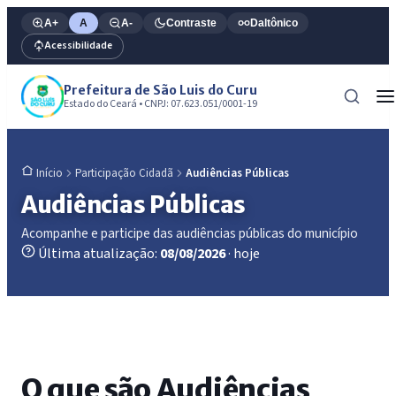
A+
A
A-
Contraste
Daltônico
Acessibilidade
Prefeitura de São Luis do Curu
Estado do Ceará • CNPJ: 07.623.051/0001-19
Participação Cidadã
Audiências Públicas
Início
Audiências Públicas
Acompanhe e participe das audiências públicas do município
Última atualização:
08/08/2026
· hoje
O que são Audiências