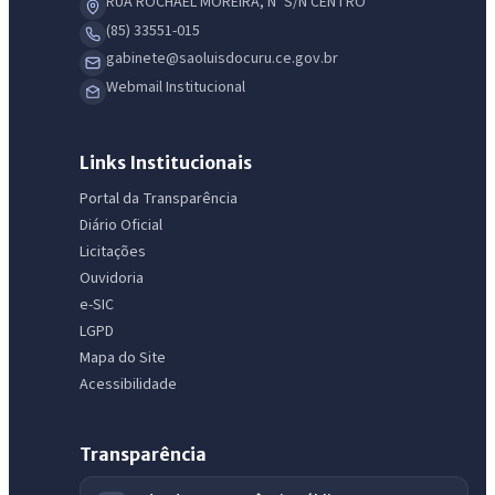
RUA ROCHAEL MOREIRA, Nº S/N CENTRO
(85) 33551-015
gabinete@saoluisdocuru.ce.gov.br
Webmail Institucional
Links Institucionais
Portal da Transparência
Diário Oficial
Licitações
Ouvidoria
IntGest AI
AI
e-SIC
Assistente do Portal
LGPD
Mapa do Site
Olá. Pergunte sobre serviços, notícias, legislação, Diário Oficial,
Acessibilidade
licitações, estrutura ou transparência do município.
Licitações abertas
Carta de serviços
Diário Oficial
Transparência