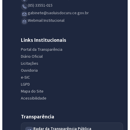
(85) 33551-015
gabinete@saoluisdocuru.ce.gov.br
Webmail Institucional
Links Institucionais
Portal da Transparência
Diário Oficial
Licitações
IntGest AI
Ouvidoria
AI
Assistente do Portal
e-SIC
LGPD
Mapa do Site
Olá. Pergunte sobre serviços, notícias, legislação, Diário Oficial,
Acessibilidade
licitações, estrutura ou transparência do município.
Licitações abertas
Carta de serviços
Diário Oficial
Transparência
Radar da Transparência Pública