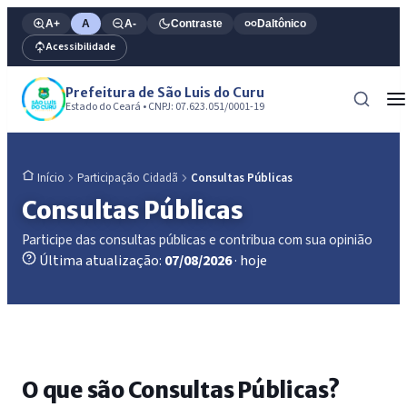
A+
A
A-
Contraste
Daltônico
Acessibilidade
Prefeitura de São Luis do Curu
Estado do Ceará • CNPJ: 07.623.051/0001-19
Participação Cidadã
Consultas Públicas
Início
Consultas Públicas
Participe das consultas públicas e contribua com sua opinião
Última atualização:
07/08/2026
· hoje
O que são Consultas Públicas?