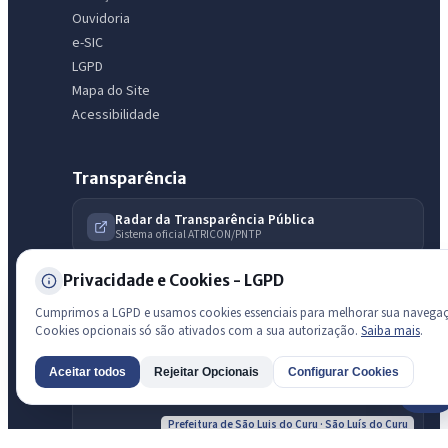
Ouvidoria
e-SIC
LGPD
Mapa do Site
Acessibilidade
Transparência
Radar da Transparência Pública
Sistema oficial ATRICON/PNTP
Diagnóstico Atricon
Privacidade e Cookies - LGPD
Índice de transparência
Cumprimos a LGPD e usamos cookies essenciais para melhorar sua navega
Cookies opcionais só são ativados com a sua autorização.
Saiba mais
.
Aceitar todos
Rejeitar Opcionais
Configurar Cookies
AI
Prefeitura de São Luis do Curu · São Luís do Curu