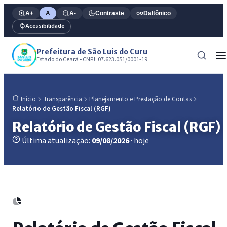
A+
A
A-
Contraste
Daltônico
Acessibilidade
Prefeitura de São Luis do Curu
Estado do Ceará • CNPJ: 07.623.051/0001-19
Transparência
Planejamento e Prestação de Contas
Início
Relatório de Gestão Fiscal (RGF)
Relatório de Gestão Fiscal (RGF)
Última atualização:
09/08/2026
· hoje