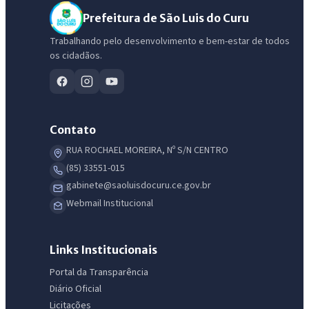
Prefeitura de São Luis do Curu
Trabalhando pelo desenvolvimento e bem-estar de todos
os cidadãos.
Contato
RUA ROCHAEL MOREIRA, Nº S/N CENTRO
(85) 33551-015
gabinete@saoluisdocuru.ce.gov.br
IntGest AI
Webmail Institucional
AI
Assistente do Portal
Links Institucionais
Olá. Pergunte sobre serviços, notícias, legislação, Diário Oficial,
Portal da Transparência
licitações, estrutura ou transparência do município.
Diário Oficial
Licitações
Licitações abertas
Carta de serviços
Diário Oficial