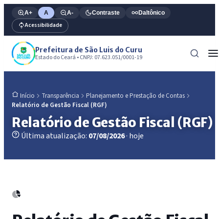
A+
A
A-
Contraste
Daltônico
Acessibilidade
Prefeitura de São Luis do Curu
Estado do Ceará • CNPJ: 07.623.051/0001-19
Transparência
Planejamento e Prestação de Contas
Início
Relatório de Gestão Fiscal (RGF)
Relatório de Gestão Fiscal (RGF)
Última atualização:
07/08/2026
· hoje