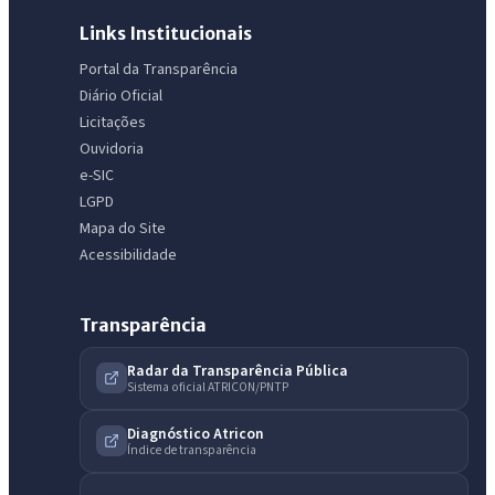
Links Institucionais
IntGest AI
AI
Portal da Transparência
Assistente do Portal
Diário Oficial
Licitações
Ouvidoria
Olá. Pergunte sobre serviços, notícias, legislação, Diário Oficial,
e-SIC
licitações, estrutura ou transparência do município.
LGPD
Licitações abertas
Carta de serviços
Diário Oficial
Mapa do Site
Acessibilidade
Transparência
Radar da Transparência Pública
Sistema oficial ATRICON/PNTP
Diagnóstico Atricon
Índice de transparência