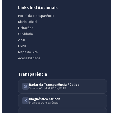
Links Institucionais
IntGest AI
AI
Portal da Transparência
Assistente do Portal
Diário Oficial
Licitações
Ouvidoria
Olá. Pergunte sobre serviços, notícias, legislação, Diário Oficial,
e-SIC
licitações, estrutura ou transparência do município.
LGPD
Licitações abertas
Carta de serviços
Diário Oficial
Mapa do Site
Acessibilidade
Transparência
Radar da Transparência Pública
Sistema oficial ATRICON/PNTP
Diagnóstico Atricon
Índice de transparência