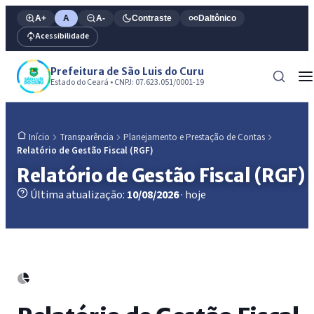
A+
A
A-
Contraste
Daltônico
Acessibilidade
Prefeitura de São Luis do Curu
Estado do Ceará • CNPJ: 07.623.051/0001-19
Transparência
Planejamento e Prestação de Contas
Início
Relatório de Gestão Fiscal (RGF)
Relatório de Gestão Fiscal (RGF)
Última atualização:
10/08/2026
· hoje