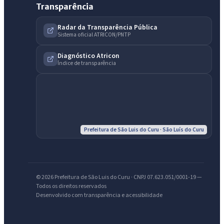
Transparência
Radar da Transparência Pública
IntGest AI
Sistema oficial ATRICON/PNTP
AI
Assistente do Portal
Diagnóstico Atricon
Índice de transparência
Olá. Pergunte sobre serviços, notícias, legislação, Diário Oficial,
licitações, estrutura ou transparência do município.
Licitações abertas
Carta de serviços
Diário Oficial
Prefeitura de São Luis do Curu · São Luís do Curu
© 2026 Prefeitura de São Luis do Curu · CNPJ 07.623.051/0001-19 —
Todos os direitos reservados
Desenvolvido com transparência e acessibilidade