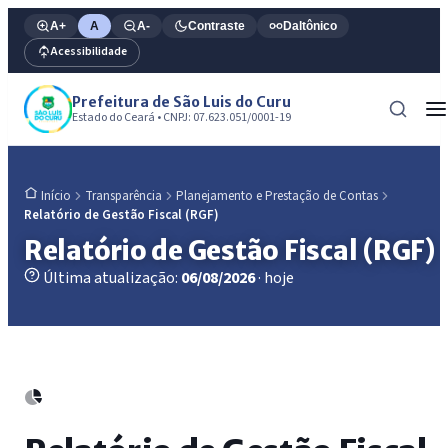
A+
A
A-
Contraste
Daltônico
Acessibilidade
Prefeitura de São Luis do Curu
Estado do Ceará • CNPJ: 07.623.051/0001-19
Transparência
Planejamento e Prestação de Contas
Início
Relatório de Gestão Fiscal (RGF)
Relatório de Gestão Fiscal (RGF)
Última atualização:
06/08/2026
· hoje