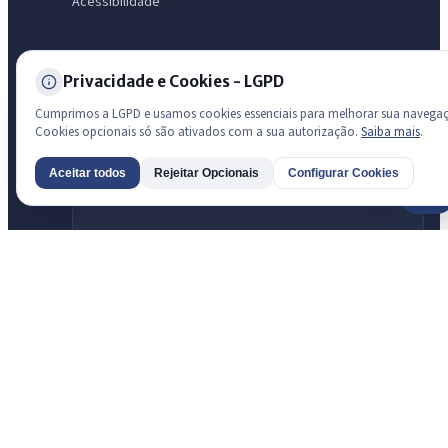
Acessibilidade
Transparência
Privacidade e Cookies - LGPD
Radar da Transparência Pública
Cumprimos a LGPD e usamos cookies essenciais para melhorar sua navega
Sistema oficial ATRICON/PNTP
Cookies opcionais só são ativados com a sua autorização.
Saiba mais
.
Diagnóstico Atricon
Aceitar todos
Rejeitar Opcionais
Configurar Cookies
Índice de transparência
AI
Prefeitura de São Luis do Curu · São Luís do Curu
© 2026 Prefeitura de São Luis do Curu · CNPJ 07.623.051/0001-19 —
Todos os direitos reservados
Desenvolvido com transparência e acessibilidade