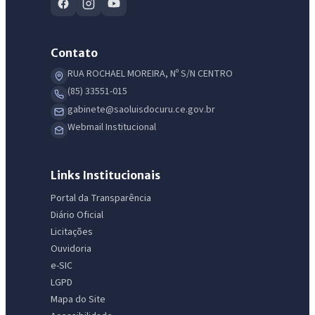
Contato
IntGest AI
RUA ROCHAEL MOREIRA, Nº S/N CENTRO
AI
Assistente do Portal
(85) 33551-015
gabinete@saoluisdocuru.ce.gov.br
Webmail Institucional
Olá. Pergunte sobre serviços, notícias, legislação, Diário Oficial,
licitações, estrutura ou transparência do município.
Licitações abertas
Carta de serviços
Diário Oficial
Links Institucionais
Portal da Transparência
Diário Oficial
Licitações
Ouvidoria
e-SIC
LGPD
Mapa do Site