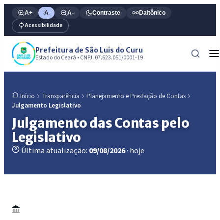
A+
A
A-
Contraste
Daltônico
Acessibilidade
Prefeitura de São Luis do Curu
Estado do Ceará • CNPJ: 07.623.051/0001-19
Transparência
Planejamento e Prestação de Contas
Início
Julgamento Legislativo
Julgamento das Contas pelo
Legislativo
Última atualização:
09/08/2026
· hoje