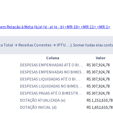
em Relação à Meta (b/a)
(d - a)
(e - b)
<MR-10>
<MR-11>
<MR-1>
eita Total → Receitas Correntes → IPTU …). Somar todas elas cont
Coluna
Valor
DESPESAS EMPENHADAS ATÉ O BI…
R$ 307,924,78
DESPESAS EMPENHADAS NO BIMES…
R$ 307,924,78
DESPESAS LIQUIDADAS ATÉ O BI…
R$ 307,924,78
DESPESAS LIQUIDADAS NO BIMES…
R$ 307,924,78
DESPESAS PAGAS ATÉ O BIMESTR…
R$ 307,924,78
DOTAÇÃO ATUALIZADA (e)
R$ 1,152,610,78
DOTAÇÃO INICIAL (d)
R$ 1,652,610,78