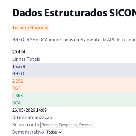
Dados Estruturados SICO
Tesouro Nacional
RREO, RGF e DCA importados diretamente da API do Tesour
20.434
Linhas Totais
15.379
RREO
2.192
RGF
2.863
DCA
26/05/2026 14:09
Última atualização
Buscar conta
Demonstrativo