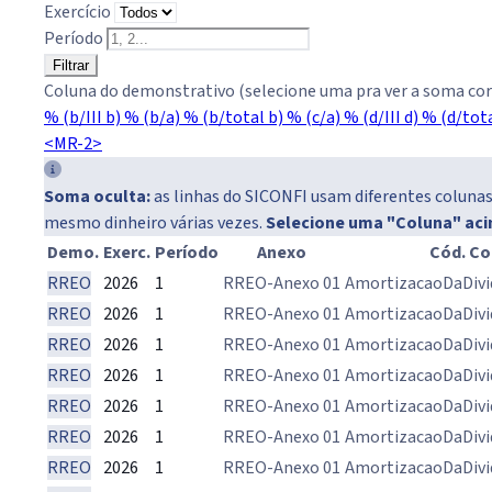
Exercício
Período
Filtrar
Coluna do demonstrativo (selecione uma pra ver a soma cor
% (b/III b)
% (b/a)
% (b/total b)
% (c/a)
% (d/III d)
% (d/tota
<MR-2>
Soma oculta:
as linhas do SICONFI usam diferentes colunas 
mesmo dinheiro várias vezes.
Selecione uma "Coluna" ac
Demo.
Exerc.
Período
Anexo
Cód. Co
RREO
2026
1
RREO-Anexo 01
AmortizacaoDaDivi
RREO
2026
1
RREO-Anexo 01
AmortizacaoDaDivi
RREO
2026
1
RREO-Anexo 01
AmortizacaoDaDivi
RREO
2026
1
RREO-Anexo 01
AmortizacaoDaDivi
RREO
2026
1
RREO-Anexo 01
AmortizacaoDaDivi
RREO
2026
1
RREO-Anexo 01
AmortizacaoDaDivi
RREO
2026
1
RREO-Anexo 01
AmortizacaoDaDivi