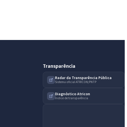
Assistente do Portal
Olá. Pergunte sobre serviços, notícias, legislação,
Diário Oficial, licitações, estrutura ou transparência
do município.
Licitações abertas
Carta de serviços
Diário Oficial
Transparência
Radar da Transparência Pública
Sistema oficial ATRICON/PNTP
Diagnóstico Atricon
Índice de transparência