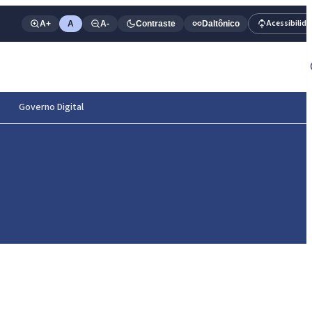
Acessibilid
A+
A
A-
Contraste
Daltônico
Governo Digital