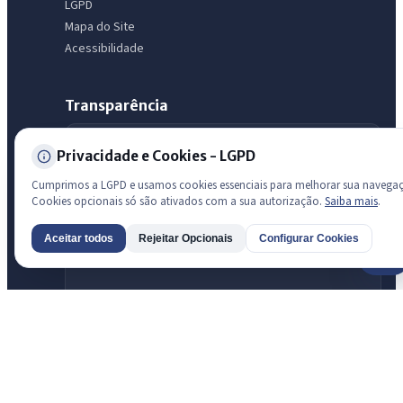
LGPD
Mapa do Site
Acessibilidade
Transparência
Radar da Transparência Pública
Privacidade e Cookies - LGPD
Sistema oficial ATRICON/PNTP
Cumprimos a LGPD e usamos cookies essenciais para melhorar sua navega
Diagnóstico Atricon
Cookies opcionais só são ativados com a sua autorização.
Saiba mais
.
Índice de transparência
Aceitar todos
Rejeitar Opcionais
Configurar Cookies
AI
Prefeitura de São Luis do Curu · São Luís do Curu