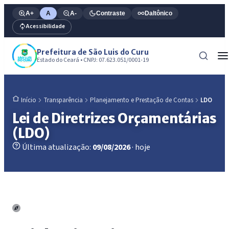
A+
A
A-
Contraste
Daltônico
Acessibilidade
Prefeitura de São Luis do Curu
Estado do Ceará • CNPJ: 07.623.051/0001-19
Transparência
Planejamento e Prestação de Contas
LDO
Início
Lei de Diretrizes Orçamentárias
(LDO)
Última atualização:
09/08/2026
· hoje