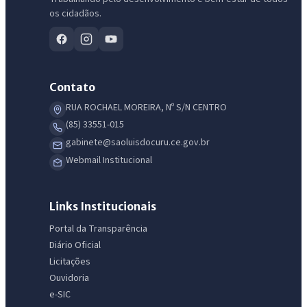
os cidadãos.
Contato
RUA ROCHAEL MOREIRA, Nº S/N CENTRO
(85) 33551-015
IntGest AI
AI
gabinete@saoluisdocuru.ce.gov.br
Assistente do Portal
Webmail Institucional
Olá. Pergunte sobre serviços, notícias, legislação, Diário Oficial,
licitações, estrutura ou transparência do município.
Links Institucionais
Portal da Transparência
Licitações abertas
Carta de serviços
Diário Oficial
Diário Oficial
Licitações
Ouvidoria
e-SIC