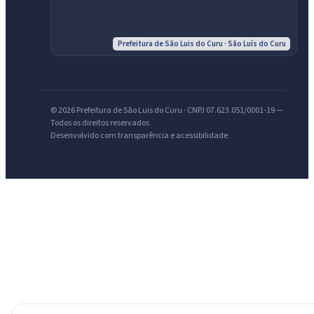
IntGest AI
AI
Assistente do Portal
Prefeitura de São Luis do Curu · São Luís do Curu
Olá. Pergunte sobre serviços, notícias, legislação, Diário Oficial,
licitações, estrutura ou transparência do município.
© 2026 Prefeitura de São Luis do Curu · CNPJ 07.623.051/0001-19 —
Todos os direitos reservados
Licitações abertas
Carta de serviços
Diário Oficial
Desenvolvido com transparência e acessibilidade