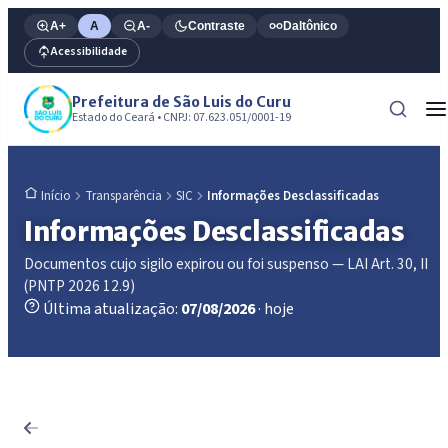
A+
A
A-
Contraste
Daltônico
Acessibilidade
Prefeitura de São Luis do Curu
Estado do Ceará • CNPJ: 07.623.051/0001-19
Transparência
SIC
Informações Desclassificadas
Início
Informações Desclassificadas
Documentos cujo sigilo expirou ou foi suspenso — LAI Art. 30, II
(PNTP 2026 12.9)
Última atualização:
07/08/2026
· hoje