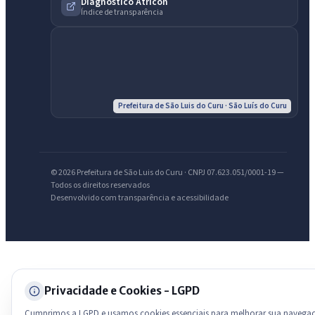
Assistente do Portal
Diagnóstico Atricon
Índice de transparência
Olá. Pergunte sobre serviços, notícias, legislação, Diário Oficial,
licitações, estrutura ou transparência do município.
Licitações abertas
Carta de serviços
Diário Oficial
Prefeitura de São Luis do Curu · São Luís do Curu
© 2026 Prefeitura de São Luis do Curu · CNPJ 07.623.051/0001-19 —
Todos os direitos reservados
Desenvolvido com transparência e acessibilidade
Privacidade e Cookies - LGPD
Cumprimos a LGPD e usamos cookies essenciais para melhorar sua navega