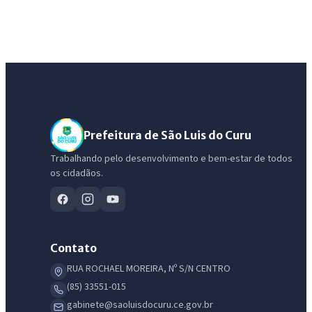
Prefeitura de São Luis do Curu
Trabalhando pelo desenvolvimento e bem-estar de todos
os cidadãos.
IntGest AI
AI
Assistente do Portal
Contato
Olá. Pergunte sobre serviços, notícias, legislação, Diário Oficial,
RUA ROCHAEL MOREIRA, Nº S/N CENTRO
licitações, estrutura ou transparência do município.
(85) 33551-015
gabinete@saoluisdocuru.ce.gov.br
Licitações abertas
Carta de serviços
Diário Oficial