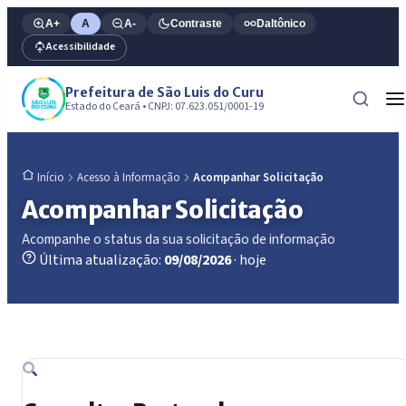
A+
A
A-
Contraste
Daltônico
Acessibilidade
Prefeitura de São Luis do Curu
Estado do Ceará • CNPJ: 07.623.051/0001-19
Acesso à Informação
Acompanhar Solicitação
Início
Acompanhar Solicitação
Acompanhe o status da sua solicitação de informação
Última atualização:
09/08/2026
· hoje