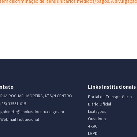
em discriminação de itens unitários medidos/pagos. A divulgação 
ntato
Links Institucionais
RUA ROCHAEL MOREIRA, Nº S/N CENTRO
Portal da Transparência
(85) 33551-015
Diário Oficial
Licitações
gabinete@saoluisdocuru.ce.gov.br
Ouvidoria
Webmail Institucional
e-SIC
LGPD