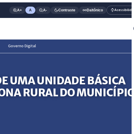
Acessibilid
A+
A
A-
Contraste
Daltônico
Governo Digital
E UMA UNIDADE BÁSICA
ZONA RURAL DO MUNICÍPI