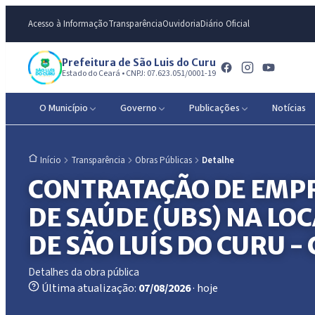
Acesso à Informação
Transparência
Ouvidoria
Diário Oficial
Prefeitura de São Luis do Curu
Estado do Ceará • CNPJ: 07.623.051/0001-19
O Município
Governo
Publicações
Notícias
Transparência
Obras Públicas
Detalhe
Início
CONTRATAÇÃO DE EMPR
DE SAÚDE (UBS) NA LO
DE SÃO LUÍS DO CURU - 
Detalhes da obra pública
Última atualização:
07/08/2026
· hoje