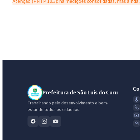
Atenção (PNTP 10.3): há medições consolidadas, mas ainda s
Co
Prefeitura de São Luis do Curu
Trabalhando pelo desenvolvimento e bem-
estar de todos os cidadãos.