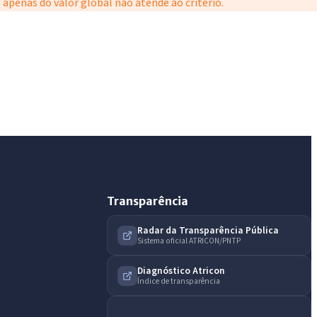
apenas do valor global não atende ao critério.
IntGest AI
AI
Assistente do Portal
Olá. Pergunte sobre serviços, notícias, legislação,
Diário Oficial, licitações, estrutura ou transparência
do município.
Licitações abertas
Carta de serviços
Diário Oficial
Transparência
Radar da Transparência Pública
Sistema oficial ATRICON/PNTP
Diagnóstico Atricon
Índice de transparência