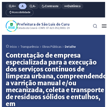
A+
A
A-
Contraste
Daltônico
Acessibilidade
Prefeitura de São Luis do Curu
Estado do Ceará • CNPJ: 07.623.051/0001-19
Transparência
Obras Públicas
Detalhe
Início
Contratação de empresa
especializada para a execução
dos serviços contínuos de
limpeza urbana, compreendendo
a varrição manual e/ou
mecanizada, coleta e transporte
de resíduos sólidos e entulhos,
em