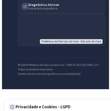
AI
Diagnóstico Atricon
Assistente do Portal
Índice de transparência
Olá. Pergunte sobre serviços, notícias, legislação, Diário Oficial,
licitações, estrutura ou transparência do município.
Licitações abertas
Carta de serviços
Diário Oficial
Prefeitura de São Luis do Curu · São Luís do Curu
© 2026 Prefeitura de São Luis do Curu · CNPJ 07.623.051/0001-19 —
Todos os direitos reservados
Desenvolvido com transparência e acessibilidade
Privacidade e Cookies - LGPD