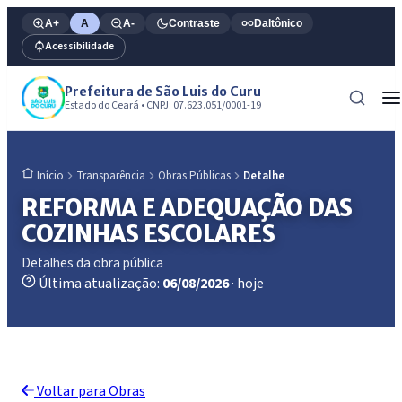
A+
A
A-
Contraste
Daltônico
Acessibilidade
Prefeitura de São Luis do Curu
Estado do Ceará • CNPJ: 07.623.051/0001-19
Transparência
Obras Públicas
Detalhe
Início
REFORMA E ADEQUAÇÃO DAS
COZINHAS ESCOLARES
Detalhes da obra pública
Última atualização:
06/08/2026
· hoje
Voltar para Obras