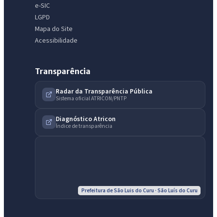
e-SIC
LGPD
Mapa do Site
Acessibilidade
Transparência
Radar da Transparência Pública
Sistema oficial ATRICON/PNTP
IntGest AI
AI
Assistente do Portal
Diagnóstico Atricon
Índice de transparência
Olá. Pergunte sobre serviços, notícias, legislação, Diário Oficial,
licitações, estrutura ou transparência do município.
Licitações abertas
Carta de serviços
Diário Oficial
Prefeitura de São Luis do Curu · São Luís do Curu