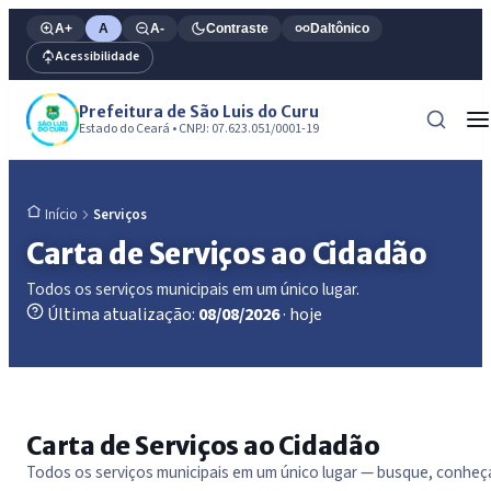
A+
A
A-
Contraste
Daltônico
Acessibilidade
Prefeitura de São Luis do Curu
Estado do Ceará • CNPJ: 07.623.051/0001-19
Serviços
Início
Carta de Serviços ao Cidadão
Todos os serviços municipais em um único lugar.
Última atualização:
08/08/2026
· hoje
Carta de Serviços ao Cidadão
Todos os serviços municipais em um único lugar — busque, conheç