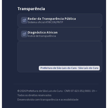
Transparência
Radar da Transparência Pública
Sistema oficial ATRICON/PNTP
Diagnóstico Atricon
Índice de transparência
IntGest AI
AI
Assistente do Portal
Olá. Pergunte sobre serviços, notícias, legislação, Diário Oficial,
licitações, estrutura ou transparência do município.
Prefeitura de São Luis do Curu · São Luís do Curu
Licitações abertas
Carta de serviços
Diário Oficial
© 2026 Prefeitura de São Luis do Curu · CNPJ 07.623.051/0001-19 —
Todos os direitos reservados
Desenvolvido com transparência e acessibilidade