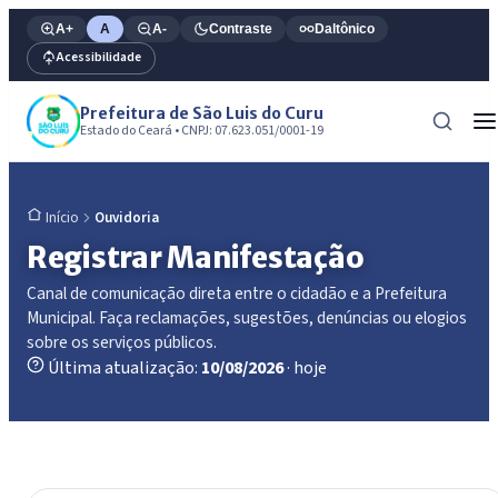
A+
A
A-
Contraste
Daltônico
Acessibilidade
Prefeitura de São Luis do Curu
Estado do Ceará • CNPJ: 07.623.051/0001-19
Ouvidoria
Início
Registrar Manifestação
Canal de comunicação direta entre o cidadão e a Prefeitura
Municipal. Faça reclamações, sugestões, denúncias ou elogios
sobre os serviços públicos.
Última atualização:
10/08/2026
· hoje