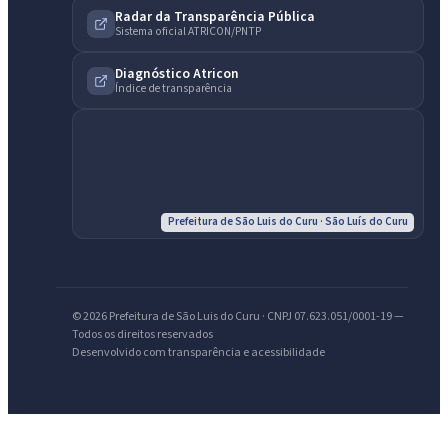
Radar da Transparência Pública
Sistema oficial ATRICON/PNTP
Diagnóstico Atricon
IntGest AI
AI
Índice de transparência
Assistente do Portal
Olá. Pergunte sobre serviços, notícias, legislação, Diário Oficial,
licitações, estrutura ou transparência do município.
Prefeitura de São Luis do Curu · São Luís do Curu
Licitações abertas
Carta de serviços
Diário Oficial
© 2026 Prefeitura de São Luis do Curu · CNPJ 07.623.051/0001-19 —
Todos os direitos reservados
Desenvolvido com transparência e acessibilidade