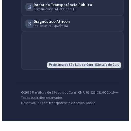
Radar da Transparência Pública
Sistema oficial ATRICON/PNTP
Diagnóstico Atricon
IntGest AI
AI
Índice de transparência
Assistente do Portal
Olá. Pergunte sobre serviços, notícias, legislação, Diário Oficial,
licitações, estrutura ou transparência do município.
Prefeitura de São Luis do Curu · São Luís do Curu
Licitações abertas
Carta de serviços
Diário Oficial
© 2026 Prefeitura de São Luis do Curu · CNPJ 07.623.051/0001-19 —
Todos os direitos reservados
Desenvolvido com transparência e acessibilidade