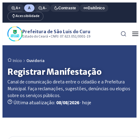
A+
A
A-
Contraste
Daltônico
Acessibilidade
Prefeitura de São Luis do Curu
Estado do Ceará • CNPJ: 07.623.051/0001-19
Ouvidoria
Início
Registrar Manifestação
Canal de comunicação direta entre o cidadão e a Prefeitura
Municipal. Faça reclamações, sugestões, denúncias ou elogios
sobre os serviços públicos.
Última atualização:
08/08/2026
· hoje