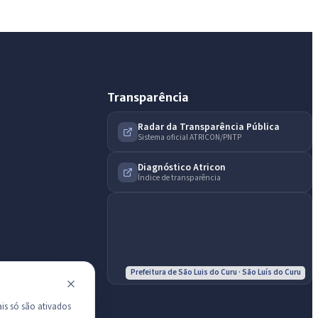
do município.
Licitações abertas
Carta de serviços
Diário Oficial
Transparência
Radar da Transparência Pública
Sistema oficial ATRICON/PNTP
Diagnóstico Atricon
Índice de transparência
Prefeitura de São Luis do Curu · São Luís do Curu
is só são ativados