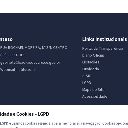
ntato
Links Institucionais
RUA ROCHAEL MOREIRA, Nº S/N CENTRO
Portal da Transparência
(85) 33551-015
Diário Oficial
Licitações
gabinete@saoluisdocuru.ce.gov.br
Ouvidoria
Webmail Institucional
e-SIC
LGPD
Mapa do Site
Acessibilidade
idade e Cookies - LGPD
GPD e usamos cookies essenciais para melhorar sua navegação. Cookies opciona