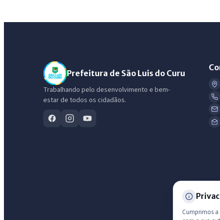
Co
Prefeitura de São Luis do Curu
Trabalhando pelo desenvolvimento e bem-
estar de todos os cidadãos.
Privac
Cumprimos a L