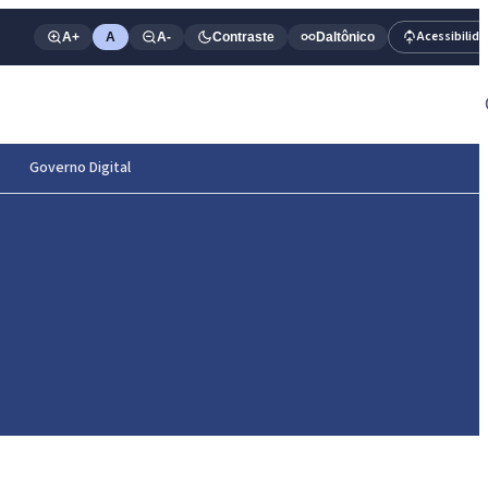
Acessibilid
A+
A
A-
Contraste
Daltônico
Governo Digital