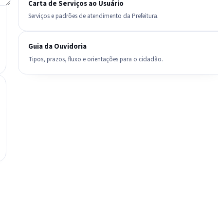
Carta de Serviços ao Usuário
Serviços e padrões de atendimento da Prefeitura.
Guia da Ouvidoria
Tipos, prazos, fluxo e orientações para o cidadão.
IntGest AI
AI
Assistente do Portal
Olá. Pergunte sobre serviços, notícias, legislação,
Diário Oficial, licitações, estrutura ou transparência