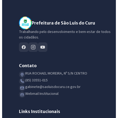
IntGest AI
AI
Assistente do Portal
Prefeitura de São Luis do Curu
Trabalhando pelo desenvolvimento e bem-estar de todos
os cidadãos.
Olá. Pergunte sobre serviços, notícias, legislação, Diário Oficial,
licitações, estrutura ou transparência do município.
Licitações abertas
Carta de serviços
Diário Oficial
Contato
RUA ROCHAEL MOREIRA, Nº S/N CENTRO
(85) 33551-015
gabinete@saoluisdocuru.ce.gov.br
Webmail Institucional
Links Institucionais