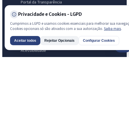
Portal da Transparência
Diário Oficial
Privacidade e Cookies - LGPD
Licitações
Ouvidoria
Cumprimos a LGPD e usamos cookies essenciais para melhorar sua navega
Cookies opcionais só são ativados com a sua autorização.
Saiba mais
.
e-SIC
LGPD
Aceitar todos
Rejeitar Opcionais
Configurar Cookies
Mapa do Site
AI
Acessibilidade
Transparência
Radar da Transparência Pública
Sistema oficial ATRICON/PNTP
Diagnóstico Atricon
Índice de transparência