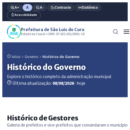
A+
A
A-
Contraste
Daltônico
Acessibilidade
Prefeitura de São Luis do Curu
Estado do Ceará • CNPJ: 07.623.051/0001-19
Governo
Histórico do Governo
Início
Histórico do Governo
Explore o histórico completo da administração municipal
Última atualização:
08/08/2026
· hoje
Histórico de Gestores
Galeria de prefeitos e vice-prefeitos que comandaram o município