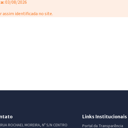
a:
03/08/2026
r assim identificada no site.
ntato
Links Institucionais
RUA ROCHAEL MOREIRA, Nº S/N CENTRO
Portal da Transparência