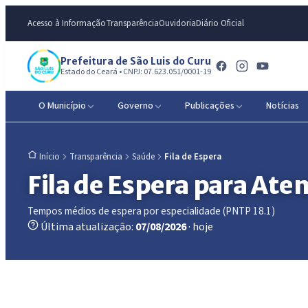
Acesso à Informação
Transparência
Ouvidoria
Diário Oficial
Prefeitura de São Luis do Curu
Estado do Ceará • CNPJ: 07.623.051/0001-19
O Município
Governo
Publicações
Notícias
Transparência
Saúde
Fila de Espera
Início
Fila de Espera para At
Tempos médios de espera por especialidade (PNTP 18.1)
Última atualização:
07/08/2026
· hoje