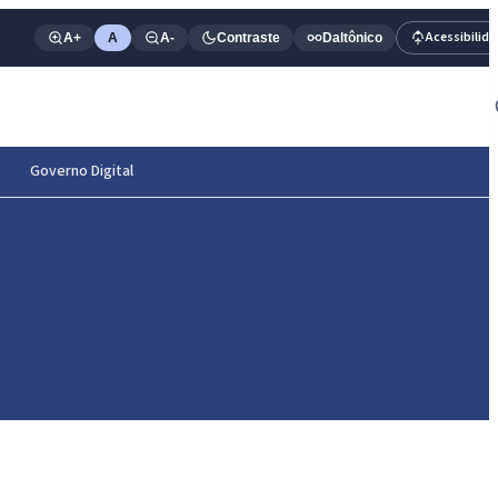
Acessibilid
A+
A
A-
Contraste
Daltônico
Governo Digital