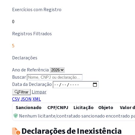
Exercícios com Registro
0
Registros Filtrados
5
Declarações
Ano de Referência
Buscar
Data da Declaração
Limpar
Filtrar
CSV
JSON
XML
Sancionado
CPF/CNPJ
Licitação
Objeto
Valor 
Nenhum licitante/contratado sancionado encontrado para
Declarações de Inexistência