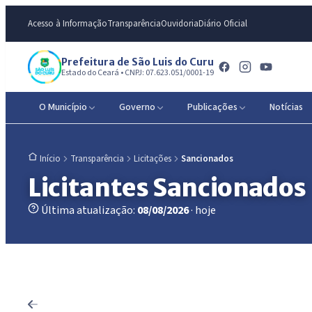
Acesso à Informação
Transparência
Ouvidoria
Diário Oficial
Prefeitura de São Luis do Curu
Estado do Ceará • CNPJ: 07.623.051/0001-19
O Município
Governo
Publicações
Notícias
Transparência
Licitações
Sancionados
Início
Licitantes Sancionados
Última atualização:
08/08/2026
· hoje