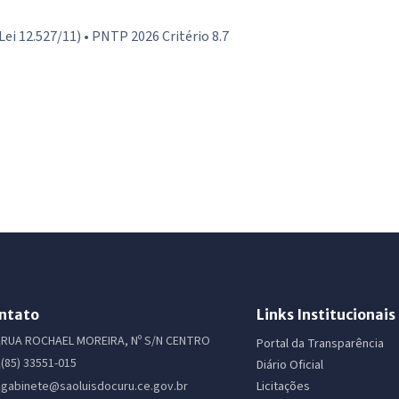
 (Lei 12.527/11) • PNTP 2026 Critério 8.7
ntato
Links Institucionais
RUA ROCHAEL MOREIRA, Nº S/N CENTRO
Portal da Transparência
(85) 33551-015
Diário Oficial
Licitações
gabinete@saoluisdocuru.ce.gov.br