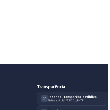
IntGest AI
AI
Assistente do Portal
Olá. Pergunte sobre serviços, notícias, legislação,
Diário Oficial, licitações, estrutura ou transparência
do município.
Licitações abertas
Carta de serviços
Diário Oficial
Transparência
Radar da Transparência Pública
Sistema oficial ATRICON/PNTP