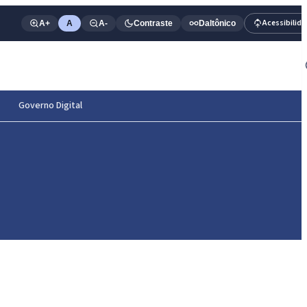
Acessibilid
A+
A
A-
Contraste
Daltônico
Governo Digital