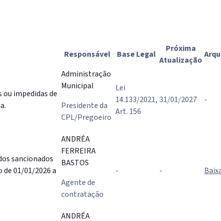
Próxima
Responsável
Base Legal
Arqu
Atualização
Administração
Municipal
Lei
 ou impedidas de
14.133/2021,
31/01/2027
-
a.
Presidente da
Art. 156
CPL/Pregoeiro
ANDRÉA
FERREIRA
ados sancionados
BASTOS
o de 01/01/2026 a
-
-
Baix
Agente de
contratação
ANDRÉA