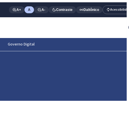
Acessibilid
A+
A
A-
Contraste
Daltônico
Governo Digital