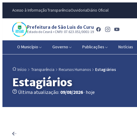
Acesso à Informação
Transparência
Ouvidoria
Diário Oficial
Prefeitura de São Luis do Curu
Estado do Ceará • CNPJ: 07.623.051/0001-19
O Município
Governo
Publicações
Notícias
Transparência
Recursos Humanos
Estagiários
Início
Estagiários
Última atualização:
09/08/2026
· hoje