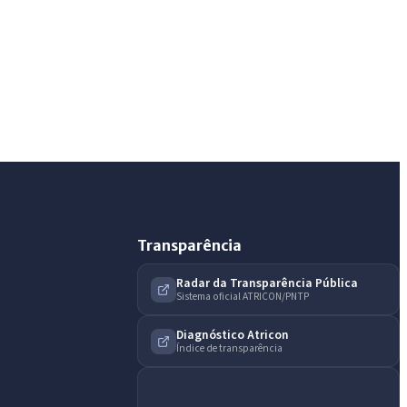
IntGest AI
AI
Assistente do Portal
Olá. Pergunte sobre serviços, notícias, legislação,
Diário Oficial, licitações, estrutura ou transparência
do município.
Licitações abertas
Carta de serviços
Diário Oficial
Transparência
Radar da Transparência Pública
Sistema oficial ATRICON/PNTP
Diagnóstico Atricon
Índice de transparência