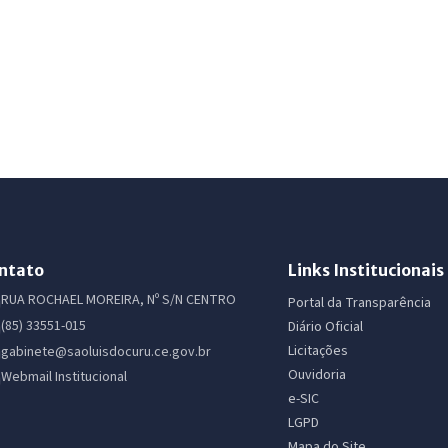
ntato
Links Institucionais
RUA ROCHAEL MOREIRA, Nº S/N CENTRO
Portal da Transparência
(85) 33551-015
Diário Oficial
Licitações
gabinete@saoluisdocuru.ce.gov.br
Ouvidoria
Webmail Institucional
e-SIC
LGPD
Mapa do Site