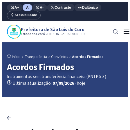
A+
A
A-
Contraste
Daltônico
Acessibilidade
Prefeitura de São Luis do Curu
Estado do Ceará • CNPJ: 07.623.051/0001-19
Transparência
Convênios
Acordos Firmados
Início
Acordos Firmados
Instrumentos sem transferência financeira (PNTP 5.3)
Última atualização:
07/08/2026
· hoje