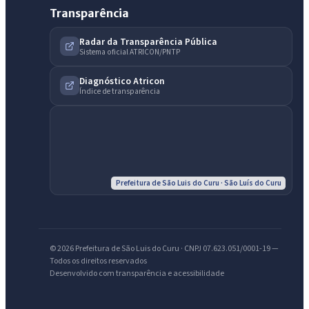
Transparência
Radar da Transparência Pública
IntGest AI
Sistema oficial ATRICON/PNTP
AI
Assistente do Portal
Diagnóstico Atricon
Índice de transparência
Olá. Pergunte sobre serviços, notícias, legislação, Diário Oficial,
licitações, estrutura ou transparência do município.
Licitações abertas
Carta de serviços
Diário Oficial
Prefeitura de São Luis do Curu · São Luís do Curu
© 2026 Prefeitura de São Luis do Curu · CNPJ 07.623.051/0001-19 —
Todos os direitos reservados
Desenvolvido com transparência e acessibilidade