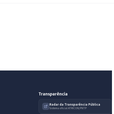
IntGest AI
AI
Assistente do Portal
Olá. Pergunte sobre serviços, notícias, legislação,
Diário Oficial, licitações, estrutura ou transparência
do município.
Licitações abertas
Carta de serviços
Diário Oficial
Transparência
Radar da Transparência Pública
Sistema oficial ATRICON/PNTP