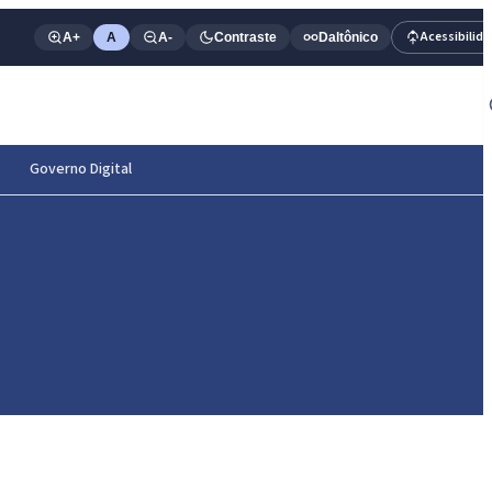
Acessibilid
A+
A
A-
Contraste
Daltônico
Governo Digital