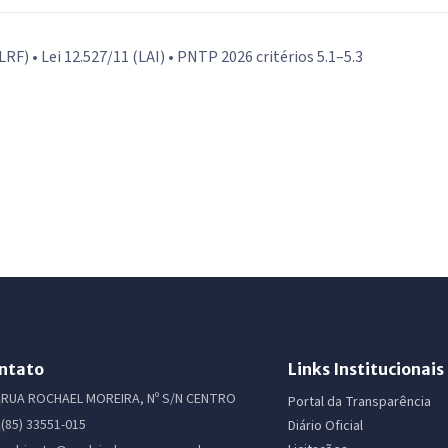
RF) • Lei 12.527/11 (LAI) • PNTP 2026 critérios 5.1–5.3
ntato
Links Institucionais
RUA ROCHAEL MOREIRA, Nº S/N CENTRO
Portal da Transparência
(85) 33551-015
Diário Oficial