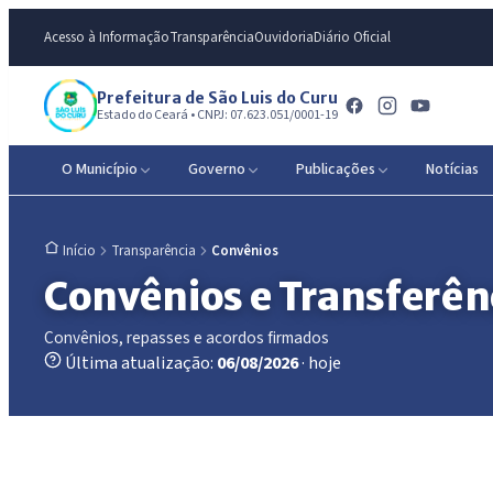
Acesso à Informação
Transparência
Ouvidoria
Diário Oficial
Prefeitura de São Luis do Curu
Estado do Ceará • CNPJ: 07.623.051/0001-19
O Município
Governo
Publicações
Notícias
Transparência
Convênios
Início
Convênios e Transferên
Convênios, repasses e acordos firmados
Última atualização:
06/08/2026
· hoje