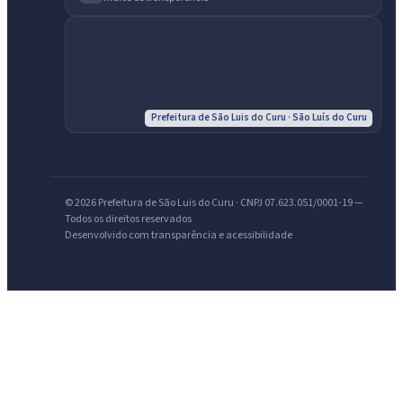
IntGest AI
AI
Assistente do Portal
Prefeitura de São Luis do Curu · São Luís do Curu
Olá. Pergunte sobre serviços, notícias, legislação, Diário Oficial,
licitações, estrutura ou transparência do município.
Licitações abertas
Carta de serviços
Diário Oficial
© 2026 Prefeitura de São Luis do Curu · CNPJ 07.623.051/0001-19 —
Todos os direitos reservados
Desenvolvido com transparência e acessibilidade