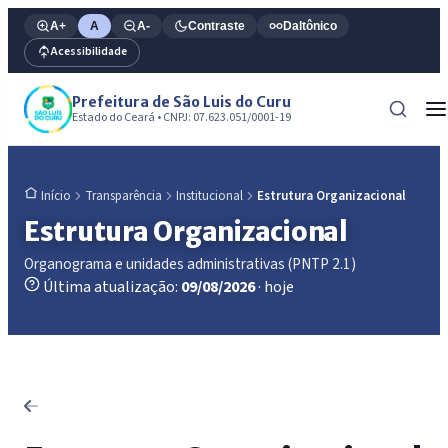
A+
A
A-
Contraste
Daltônico
Acessibilidade
Prefeitura de São Luis do Curu
Estado do Ceará • CNPJ: 07.623.051/0001-19
Transparência
Institucional
Estrutura Organizacional
Início
Estrutura Organizacional
Organograma e unidades administrativas (PNTP 2.1)
Última atualização:
09/08/2026
· hoje