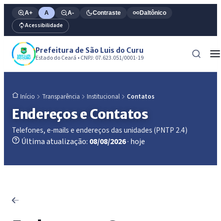
A+
A
A-
Contraste
Daltônico
Acessibilidade
Prefeitura de São Luis do Curu
Estado do Ceará • CNPJ: 07.623.051/0001-19
Transparência
Institucional
Contatos
Início
Endereços e Contatos
Telefones, e-mails e endereços das unidades (PNTP 2.4)
Última atualização:
08/08/2026
· hoje