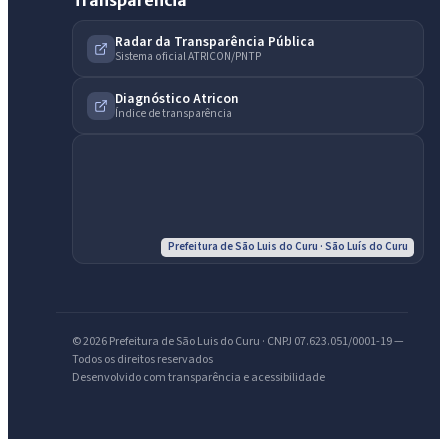
Transparência
Radar da Transparência Pública
Sistema oficial ATRICON/PNTP
Diagnóstico Atricon
Índice de transparência
IntGest AI
AI
Assistente do Portal
Prefeitura de São Luis do Curu · São Luís do Curu
Olá. Pergunte sobre serviços, notícias, legislação, Diário Oficial,
licitações, estrutura ou transparência do município.
© 2026 Prefeitura de São Luis do Curu · CNPJ 07.623.051/0001-19 —
Todos os direitos reservados
Licitações abertas
Carta de serviços
Diário Oficial
Desenvolvido com transparência e acessibilidade