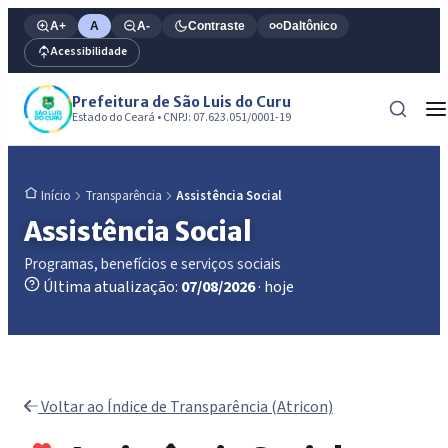
A+
A
A-
Contraste
Daltônico
Acessibilidade
Prefeitura de São Luis do Curu
Estado do Ceará • CNPJ: 07.623.051/0001-19
Transparência
Assistência Social
Início
Assistência Social
Programas, benefícios e serviços sociais
Última atualização:
07/08/2026
· hoje
Voltar ao Índice de Transparência (Atricon)