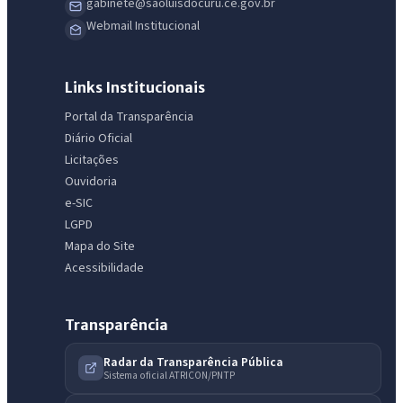
gabinete@saoluisdocuru.ce.gov.br
Webmail Institucional
Links Institucionais
Portal da Transparência
Diário Oficial
IntGest AI
Licitações
AI
Assistente do Portal
Ouvidoria
e-SIC
LGPD
Olá. Pergunte sobre serviços, notícias, legislação, Diário Oficial,
Mapa do Site
licitações, estrutura ou transparência do município.
Acessibilidade
Licitações abertas
Carta de serviços
Diário Oficial
Transparência
Radar da Transparência Pública
Sistema oficial ATRICON/PNTP